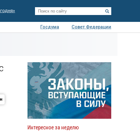
егодня»
Госдума
Совет Федерации
я
Авто
Недвижимость
Технологии
иза
с
Интересное за неделю