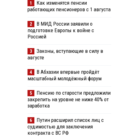
Как изменятся пенсии
1
работающих пенсионеров с 1 августа
В МИД России заявили о
2
подготовке Европы к войне с
Россией
Законы, вступающие в силу в
3
августе
В Абхазии впервые пройдёт
4
масштабный молодёжный форум
Пенсию по старости предложили
5
закрепить на уровне не ниже 40% от
заработка
Путин расширил список лиц с
6
судимостью для заключения
контракта с ВС РФ