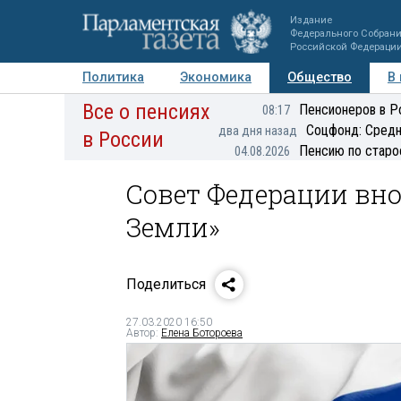
Издание
Федерального Собран
Российской Федераци
Политика
Экономика
Общество
В
Все о пенсиях
Фото
Авторы
Персоны
Мнения
Регионы
Пенсионеров в Р
08:17
Соцфонд: Средн
два дня назад
в России
Пенсию по старо
04.08.2026
Совет Федерации вно
Земли»
Поделиться
27.03.2020 16:50
Автор:
Елена Ботороева