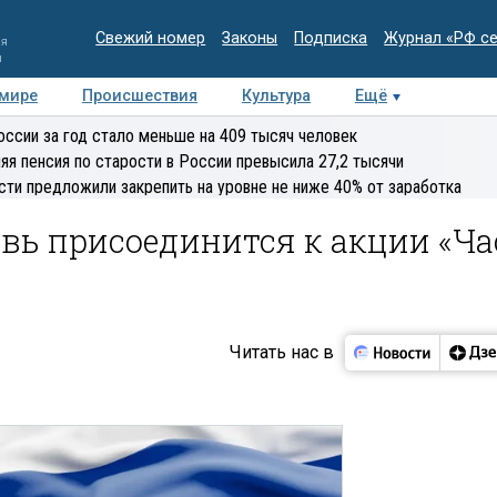
Свежий номер
Законы
Подписка
Журнал «РФ с
ия
и
 мире
Происшествия
Культура
Ещё
Медиацентр
Интервью
Колумнисты
Делова
оссии за год стало меньше на 409 тысяч человек
эксперт
яя пенсия по старости в России превысила 27,2 тысячи
сти предложили закрепить на уровне не ниже 40% от заработка
вь присоединится к акции «Ча
Читать нас в