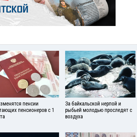
изменятся пенсии
За байкальской нерпой и
тающих пенсионеров с 1
рыбьей молодью проследят с
ста
воздуха