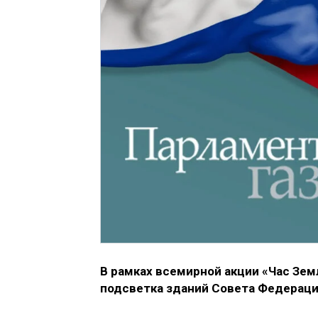
В рамках всемирной акции «Час Земл
подсветка зданий Совета Федераци