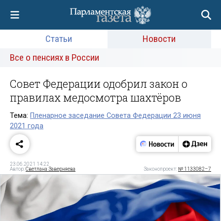
Статьи
Новости
Все о пенсиях в России
Совет Федерации одобрил закон о
правилах медосмотра шахтёров
Тема:
Пленарное заседание Совета Федерации 23 июня
2021 года
23.06.2021 14:22
Автор:
Светлана Заверняева
Законопроект:
№ 1133082–7