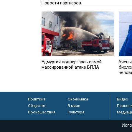
Новости партнеров
Удмуртия подверглась самой
Учены
массированной атаке БПЛА
биоло
челов
Политика
Экономика
Видео
Общество
В мире
Персон
Происшествия
Культура
Медиац
Испо
© «Парламентская газета», 2026 г.