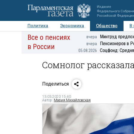
Издание
Федерального Собран
Российской Федераци
Политика
Экономика
Общество
В
Все о пенсиях
Фото
Авторы
Персоны
Мнения
Регионы
Минтруд предлож
вчера
Пенсионеров в Р
вчера
в России
Соцфонд: Средня
05.08.2026
Сомнолог рассказала
Поделиться
13.03.2020 15:40
Автор:
Мария Михайловская