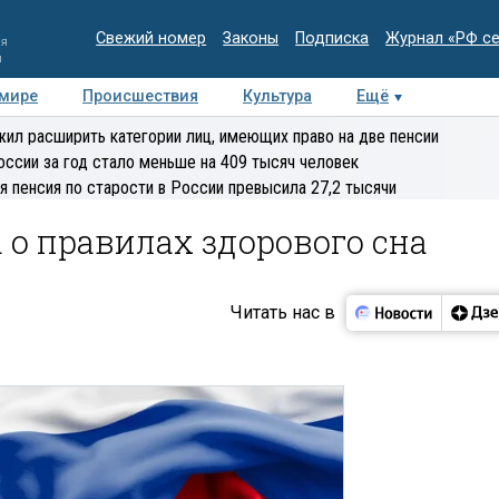
Свежий номер
Законы
Подписка
Журнал «РФ с
ия
и
 мире
Происшествия
Культура
Ещё
Медиацентр
Интервью
Колумнисты
Делова
ил расширить категории лиц, имеющих право на две пенсии
эксперт
оссии за год стало меньше на 409 тысяч человек
я пенсия по старости в России превысила 27,2 тысячи
 о правилах здорового сна
Читать нас в