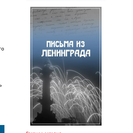
го
я
ь