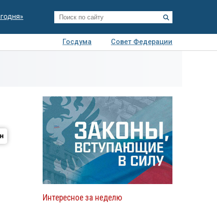
егодня»
Госдума
Совет Федерации
я
Авто
Недвижимость
Технологии
иза
Интересное за неделю