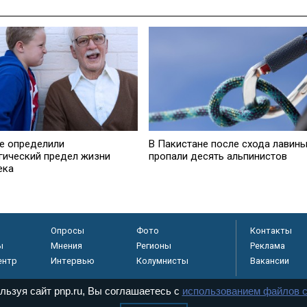
е определили
В Пакистане после схода лавин
гический предел жизни
пропали десять альпинистов
ека
Опросы
Фото
Контакты
ы
Мнения
Регионы
Реклама
ентр
Интервью
Колумнисты
Вакансии
льзуя сайт pnp.ru, Вы соглашаетесь с
использованием файлов c