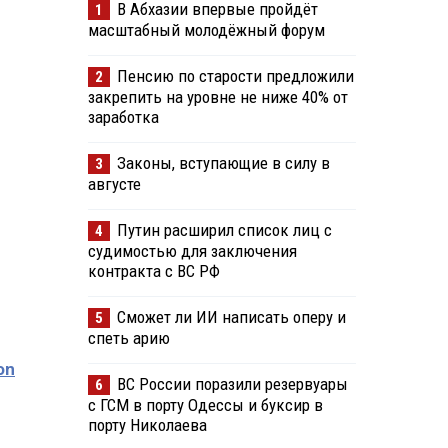
В Абхазии впервые пройдёт
1
масштабный молодёжный форум
Пенсию по старости предложили
2
закрепить на уровне не ниже 40% от
заработка
Законы, вступающие в силу в
3
августе
Путин расширил список лиц с
4
судимостью для заключения
контракта с ВС РФ
Сможет ли ИИ написать оперу и
5
спеть арию
on
ВС России поразили резервуары
6
с ГСМ в порту Одессы и буксир в
порту Николаева