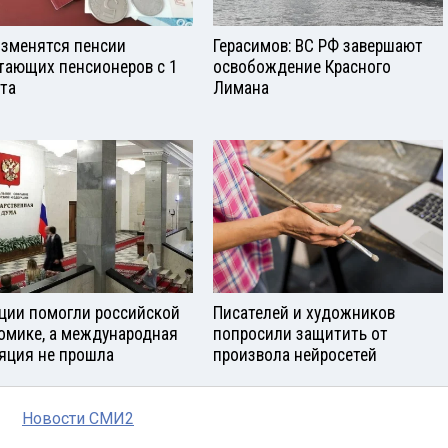
изменятся пенсии
Герасимов: ВС РФ завершают
тающих пенсионеров с 1
освобождение Красного
ста
Лимана
ции помогли российской
Писателей и художников
омике, а международная
попросили защитить от
яция не прошла
произвола нейросетей
Новости СМИ2