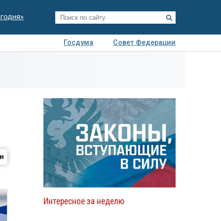
егодня»
Госдума
Совет Федерации
я
Авто
Недвижимость
Технологии
иза
Интересное за неделю