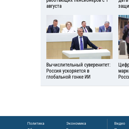
работающих пенсионеров с 1
дать
августа
защи
Вычислительный суверенитет:
Цифр
Россия ускоряется в
марк
глобальной гонке ИИ
Росс
Политика
Экономика
Видео