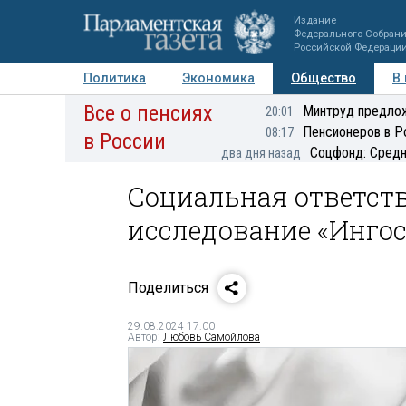
Издание
Федерального Собран
Российской Федераци
Политика
Экономика
Общество
В
Все о пенсиях
Фото
Авторы
Персоны
Мнения
Регионы
Минтруд предлож
20:01
Пенсионеров в Р
08:17
в России
Соцфонд: Средн
два дня назад
Социальная ответств
исследование «Инго
Поделиться
29.08.2024 17:00
Автор:
Любовь Самойлова