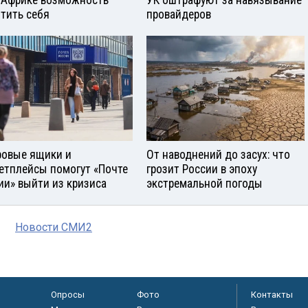
 Африке возможность
УК оштрафуют за навязывание
тить себя
провайдеров
овые ящики и
От наводнений до засух: что
етплейсы помогут «Почте
грозит России в эпоху
ии» выйти из кризиса
экстремальной погоды
Новости СМИ2
Опросы
Фото
Контакты