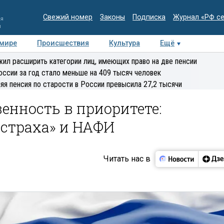
Свежий номер
Законы
Подписка
Журнал «РФ с
ия
и
 мире
Происшествия
Культура
Ещё
Медиацентр
Интервью
Колумнисты
Делова
ил расширить категории лиц, имеющих право на две пенсии
эксперт
оссии за год стало меньше на 409 тысяч человек
яя пенсия по старости в России превысила 27,2 тысячи
енность в приоритете:
сстраха» и НАФИ
Читать нас в