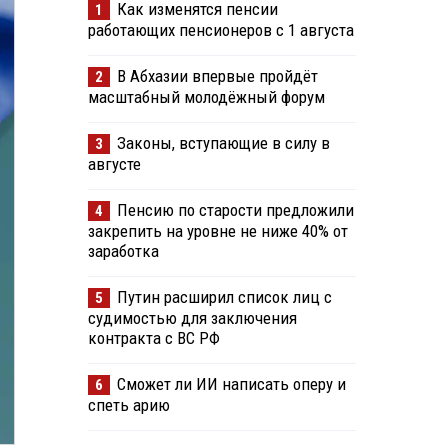
Как изменятся пенсии
1
работающих пенсионеров с 1 августа
В Абхазии впервые пройдёт
2
масштабный молодёжный форум
Законы, вступающие в силу в
3
августе
Пенсию по старости предложили
4
закрепить на уровне не ниже 40% от
заработка
Путин расширил список лиц с
5
судимостью для заключения
контракта с ВС РФ
Сможет ли ИИ написать оперу и
6
спеть арию