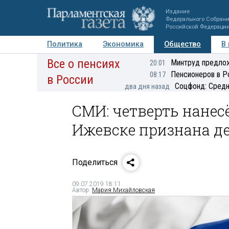
Издание
Федерального Собран
Российской Федераци
Политика
Экономика
Общество
В
Все о пенсиях
Фото
Авторы
Персоны
Мнения
Регионы
Минтруд предлож
20:01
Пенсионеров в Р
08:17
в России
Соцфонд: Средн
два дня назад
СМИ: четверть нанес
Ижевске признана д
Поделиться
09.07.2019 18:11
Автор:
Мария Михайловская