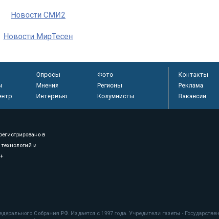
Новости СМИ2
Новости МирТесен
Опросы
Фото
Контакты
ы
Мнения
Регионы
Реклама
ентр
Интервью
Колумнисты
Вакансии
регистрировано в
 технологий и
8+
.
дерального Собрания РФ. Издается с 1997 года. Учредители газеты - Государств