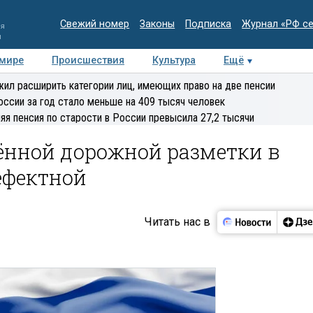
Свежий номер
Законы
Подписка
Журнал «РФ с
ия
и
 мире
Происшествия
Культура
Ещё
Медиацентр
Интервью
Колумнисты
Делова
ил расширить категории лиц, имеющих право на две пенсии
эксперт
оссии за год стало меньше на 409 тысяч человек
яя пенсия по старости в России превысила 27,2 тысячи
ённой дорожной разметки в
ефектной
Читать нас в