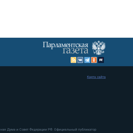
Карта сайта
енная Дума и Совет Федерации РФ. Официальный публикатор