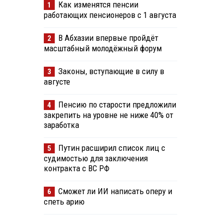
Как изменятся пенсии
1
работающих пенсионеров с 1 августа
В Абхазии впервые пройдёт
2
масштабный молодёжный форум
Законы, вступающие в силу в
3
августе
Пенсию по старости предложили
4
закрепить на уровне не ниже 40% от
заработка
Путин расширил список лиц с
5
судимостью для заключения
контракта с ВС РФ
Сможет ли ИИ написать оперу и
6
спеть арию