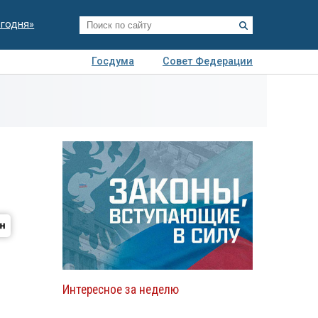
егодня»
Госдума
Совет Федерации
я
Авто
Недвижимость
Технологии
иза
Интересное за неделю