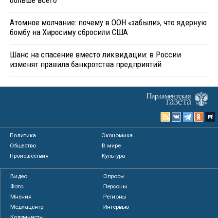
Атомное молчание: почему в ООН «забыли», что ядерную
бомбу на Хиросиму сбросили США
Шанс на спасение вместо ликвидации: в России
изменят правила банкротства предприятий
Политика
Экономика
Общество
В мире
Происшествия
Культура
Видео
Опросы
Фото
Персоны
Мнения
Регионы
Медиацентр
Интервью
Колумнисты