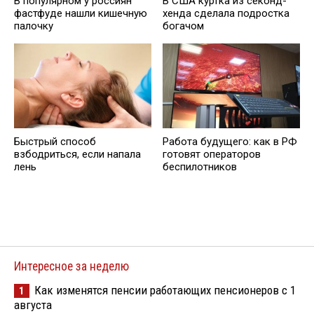
В популярном у россиян
В США куртка из секонд-
фастфуде нашли кишечную
хенда сделала подростка
палочку
богачом
Быстрый способ
Работа будущего: как в РФ
взбодриться, если напала
готовят операторов
лень
беспилотников
Интересное за неделю
Как изменятся пенсии работающих пенсионеров с 1
1
августа