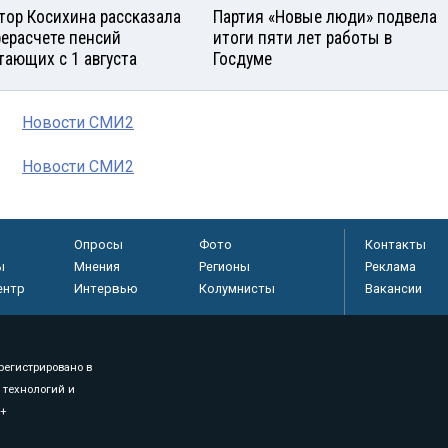
тор Косихина рассказала
Партия «Новые люди» подвела
рерасчете пенсий
итоги пяти лет работы в
тающих с 1 августа
Госдуме
Новости СМИ2
Новости СМИ2
Опросы
Фото
Контакты
ы
Мнения
Регионы
Реклама
ентр
Интервью
Колумнисты
Вакансии
регистрировано в
 технологий и
8+