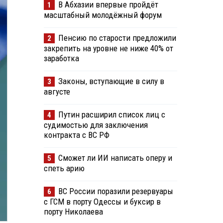
В Абхазии впервые пройдёт
1
масштабный молодёжный форум
Пенсию по старости предложили
2
закрепить на уровне не ниже 40% от
заработка
Законы, вступающие в силу в
3
августе
Путин расширил список лиц с
4
судимостью для заключения
контракта с ВС РФ
Сможет ли ИИ написать оперу и
5
спеть арию
ВС России поразили резервуары
6
с ГСМ в порту Одессы и буксир в
порту Николаева