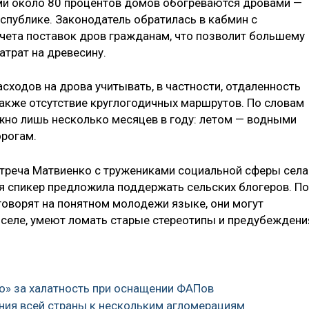
ми около 80 процентов домов обогреваются дровами —
спублике. Законодатель обратилась в кабмин с
чета поставок дров гражданам, что позволит большему
атрат на древесину.
асходов на дрова учитывать, в частности, отдаленность
 также отсутствие круглогодичных маршрутов. По словам
ожно лишь несколько месяцев в году: летом — водными
орогам.
встреча Матвиенко с тружениками социальной сферы села
ия спикер предложила поддержать сельских блогеров. По
говорят на понятном молодежи языке, они могут
 селе, умеют ломать старые стереотипы и предубеждени
то» за халатность при оснащении ФАПов
ения всей страны к нескольким агломерациям