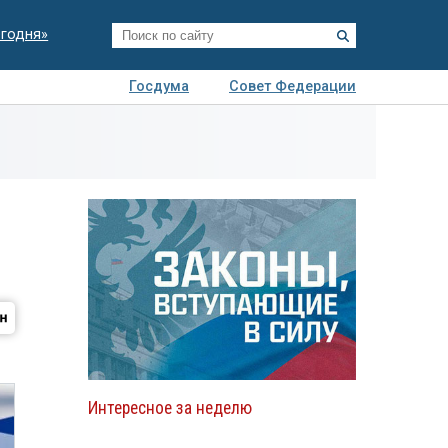
егодня»
Госдума
Совет Федерации
я
Авто
Недвижимость
Технологии
иза
Интересное за неделю