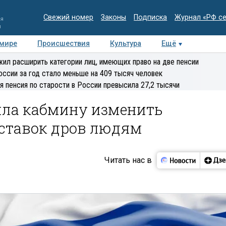
Свежий номер
Законы
Подписка
Журнал «РФ с
ия
и
 мире
Происшествия
Культура
Ещё
Медиацентр
Интервью
Колумнисты
Делова
ил расширить категории лиц, имеющих право на две пенсии
эксперт
оссии за год стало меньше на 409 тысяч человек
я пенсия по старости в России превысила 27,2 тысячи
ла кабмину изменить
оставок дров людям
Читать нас в