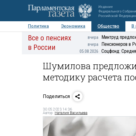
Издание
Федерального Собран
Российской Федераци
Политика
Экономика
Общество
В
Все о пенсиях
Фото
Авторы
Персоны
Мнения
Регионы
Минтруд предлож
вчера
Пенсионеров в Р
вчера
в России
Соцфонд: Средня
05.08.2026
Шумилова предложи
методику расчета п
Поделиться
30.05.2023 14:36
Автор:
Наталия Васильева