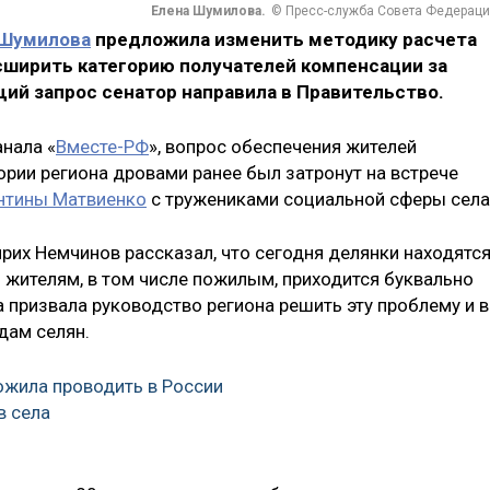
Елена Шумилова.
© Пресс-служба Совета Федераци
 Шумилова
предложила изменить методику расчета
сширить категорию получателей компенсации за
ий запрос сенатор направила в Правительство.
анала «
Вместе-РФ
», вопрос обеспечения жителей
ории региона дровами ранее был затронут на встрече
нтины Матвиенко
с тружениками социальной сферы села
нрих Немчинов рассказал, что сегодня делянки находятс
о жителям, в том числе пожилым, приходится буквально
 призвала руководство региона решить эту проблему и в
дам селян.
жила проводить в России
в села