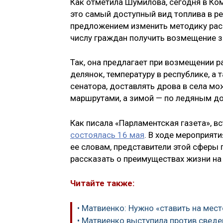
Как отметила Шумилова, сегодня в Ко
это самый доступный вид топлива в ре
предложением изменить методику рас
числу граждан получить возмещение з
Так, она предлагает при возмещении р
делянок, температуру в республике, а
сенатора, доставлять дрова в села м
маршрутами, а зимой — по ледяным д
Как писала «Парламентская газета», 
состоялась 16 мая
. В ходе мероприят
ее словам, представители этой сферы 
рассказать о преимуществах жизни на
Читайте также:
• Матвиенко: Нужно «ставить на мес
• Матвиенко выступила против свед