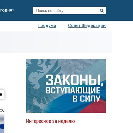
егодня»
Госдума
Совет Федерации
я
Авто
Недвижимость
Технологии
иза
СС
Интересное за неделю