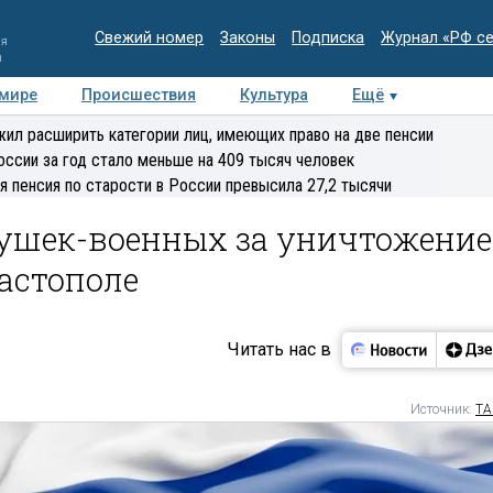
Свежий номер
Законы
Подписка
Журнал «РФ с
ия
и
 мире
Происшествия
Культура
Ещё
Медиацентр
Интервью
Колумнисты
Делова
ил расширить категории лиц, имеющих право на две пенсии
эксперт
оссии за год стало меньше на 409 тысяч человек
я пенсия по старости в России превысила 27,2 тысячи
ушек-военных за уничтожение
астополе
Читать нас в
Источник:
ТА