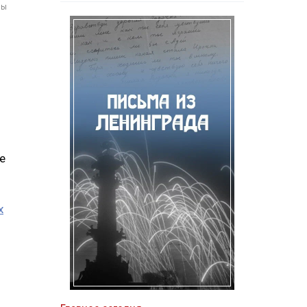
мы
е
х