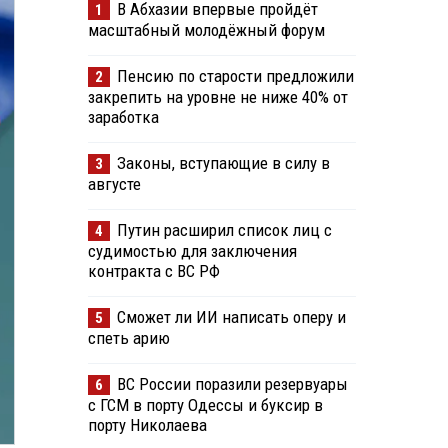
В Абхазии впервые пройдёт
1
масштабный молодёжный форум
Пенсию по старости предложили
2
закрепить на уровне не ниже 40% от
заработка
Законы, вступающие в силу в
3
августе
Путин расширил список лиц с
4
судимостью для заключения
контракта с ВС РФ
Сможет ли ИИ написать оперу и
5
спеть арию
ВС России поразили резервуары
6
с ГСМ в порту Одессы и буксир в
порту Николаева