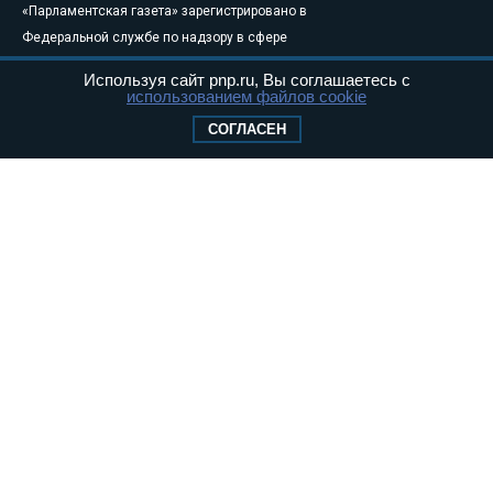
«Парламентская газета» зарегистрировано в
Федеральной службе по надзору в сфере
связи, информационных технологий и
Используя сайт pnp.ru, Вы соглашаетесь с
массовых коммуникаций (Роскомнадзор) 05
использованием файлов cookie
августа 2011 года. 18+
СОГЛАСЕН
Свидетельство о регистрации Эл № ФС77-
46097
Учредитель — АНО «Парламентская газета»
Исполняющий обязанности главного
редактора — Абдуллаев М.Р.
Тел.: +7 (495) 637–69–79 E-mail:
pg@pnp.ru
«Парламентская газета» - официальное еженедельное издание
Федерального Собрания РФ. Издается с 1997 года. Учредители
газеты - Государственная Дума и Совет Федерации РФ. Официальный
публикатор федеральных конституционных законов, федеральных
законов и актов палат Федерального Собрания. «Парламентская
газета» имеет пункты печати и представительства в десяти субъектах
федерации.
Сайт «Парламентской газеты» - это оперативные новости и
достоверная информация о принимаемых в стране законах и