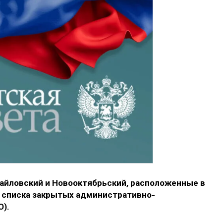
хайловский и Новооктябрьский, расположенные в
з списка закрытых административно-
О).