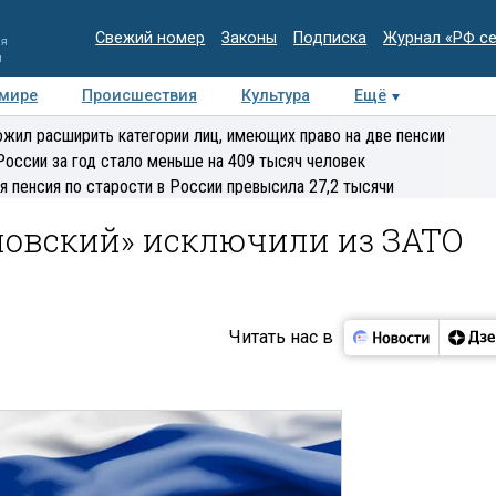
Свежий номер
Законы
Подписка
Журнал «РФ с
ия
и
 мире
Происшествия
Культура
Ещё
Медиацентр
Интервью
Колумнисты
Делова
жил расширить категории лиц, имеющих право на две пенсии
эксперт
России за год стало меньше на 409 тысяч человек
я пенсия по старости в России превысила 27,2 тысячи
овский» исключили из ЗАТО
Читать нас в