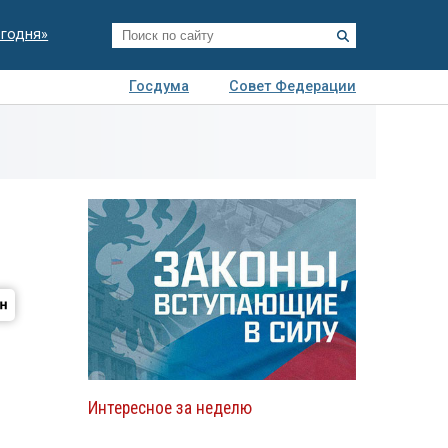
егодня»
Госдума
Совет Федерации
я
Авто
Недвижимость
Технологии
иза
Интересное за неделю