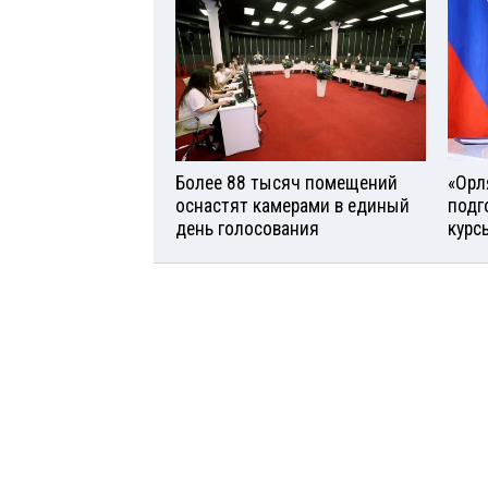
Более 88 тысяч помещений
«Орл
оснастят камерами в единый
подг
день голосования
курс