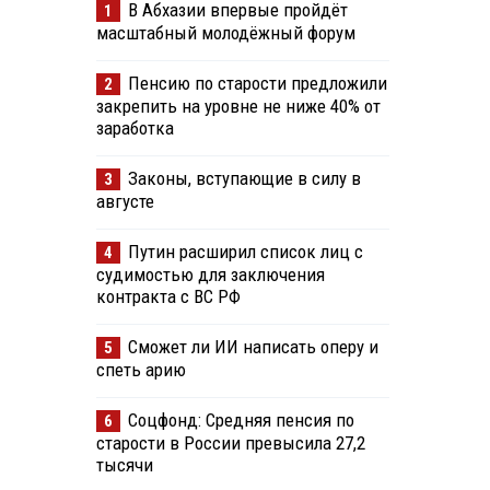
В Абхазии впервые пройдёт
1
масштабный молодёжный форум
Пенсию по старости предложили
2
закрепить на уровне не ниже 40% от
заработка
Законы, вступающие в силу в
3
августе
Путин расширил список лиц с
4
судимостью для заключения
контракта с ВС РФ
Сможет ли ИИ написать оперу и
5
спеть арию
Соцфонд: Средняя пенсия по
6
старости в России превысила 27,2
тысячи