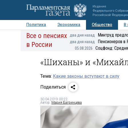
Издание
Федерального Собран
Российской Федераци
Политика
Экономика
Общество
В
Все о пенсиях
Фото
Авторы
Персоны
Мнения
Регионы
Минтруд предло
два дня назад
Пенсионеров в 
два дня назад
в России
Соцфонд: Средня
05.08.2026
«Шиханы» и «Михайл
Тема:
Какие законы вступают в силу
Поделиться
30.04.2019 00:22
Автор:
Мария Багринцева