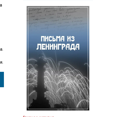
а
а.
я.