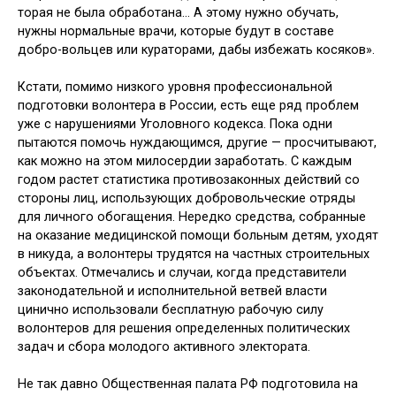
торая не была обработана… А этому нужно обучать,
нужны нормальные врачи, которые будут в составе
добро-вольцев или кураторами, дабы избе­жать косяков».
Кстати, помимо низкого уровня про­фессиональной
подготовки волонтера в России, есть еще ряд проблем
уже с на­рушениями Уголовного кодекса. Пока одни
пытаются помочь нуждающимся, другие — просчитывают,
как можно на этом милосердии заработать. С каж­дым
годом растет статистика противо­законных действий со
стороны лиц, использующих добровольческие отря­ды
для личного обогащения. Нередко средства, собранные
на оказание меди­цинской помощи больным детям, ухо­дят
в никуда, а волонтеры трудятся на частных строительных
объектах. Отме­чались и случаи, когда представители
законодательной и исполнительной ветвей власти
цинично использовали бесплатную рабочую силу
волонтеров для решения определенных политиче­ских
задач и сбора молодого активного электората.
Не так давно Общественная пала­та РФ подготовила на