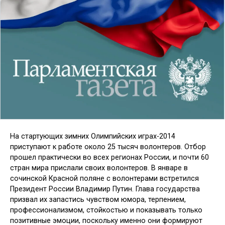
На стартующих зимних Олим­пийских играх-2014
приступают к работе около 25 тысяч волон­теров. Отбор
прошел практически во всех регионах России, и почти 60
стран мира прислали своих волонтеров. В ян­варе в
сочинской Красной поляне с во­лонтерами встретился
Президент Рос­сии Владимир Путин. Глава государ­ства
призвал их запастись чувством юмора, терпением,
профессионализ­мом, стойкостью и показывать только
позитивные эмоции, поскольку именно они формируют