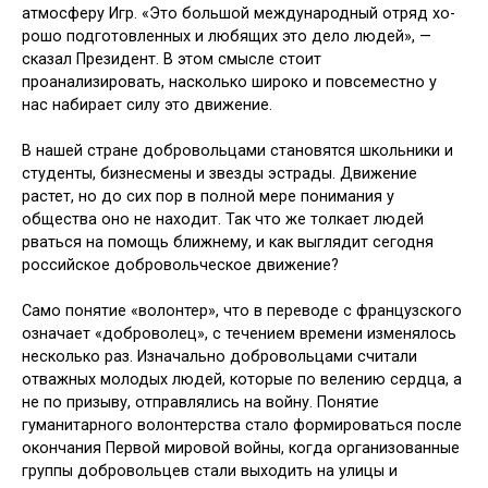
атмосферу Игр. «Это большой международный отряд хо­
рошо подготовленных и любящих это дело людей», —
сказал Президент. В этом смысле стоит
проанализировать, насколько широко и повсеместно у
нас набирает силу это движение.
В нашей стране добровольцами становятся школьники и
студенты, бизнесмены и звезды эстрады. Движе­ние
растет, но до сих пор в полной ме­ре понимания у
общества оно не нахо­дит. Так что же толкает людей
рваться на помощь ближнему, и как выглядит сегодня
российское добровольческое движение?
Само понятие «волонтер», что в переводе с французского
означает «доброволец», с течением времени из­менялось
несколько раз. Изначально добровольцами считали
отважных молодых людей, которые по велению сердца, а
не по призыву, отправлялись на войну. Понятие
гуманитарного волонтерства стало формироваться по­сле
окончания Первой мировой войны, когда организованные
группы добро­вольцев стали выходить на улицы и