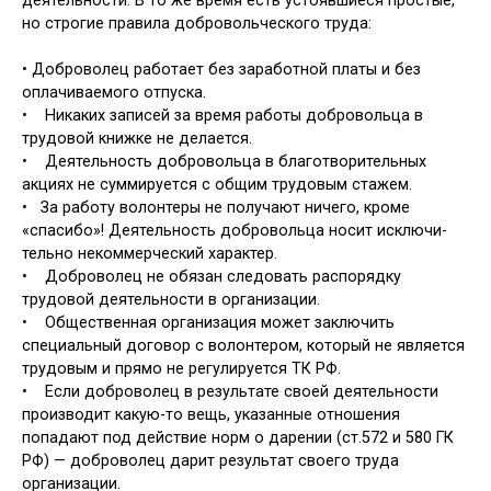
деятельности. В то же время есть устоявшиеся простые,
но строгие правила добровольческого труда:
• Доброволец работает без зара­ботной платы и без
оплачиваемого отпуска.
•
Никаких записей за время рабо­ты добровольца в
трудовой книжке не делается.
•
Деятельность добровольца в бла­готворительных
акциях не суммирует­ся с общим трудовым стажем.
•
За работу волонтеры не получа­ют ничего, кроме
«спасибо»! Деятель­ность добровольца носит исключи­
тельно некоммерческий характер.
•
Доброволец не обязан следовать распорядку
трудовой деятельности в организации.
•
Общественная организация мо­жет заключить
специальный договор с волонтером, который не является
трудовым и прямо не регулируется ТК РФ.
•
Если доброволец в результате сво­ей деятельности
производит какую-то вещь, указанные отношения
попадают под действие норм о дарении (ст.572 и 580 ГК
РФ) — доброволец дарит резуль­тат своего труда
организации.