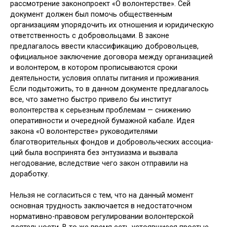
рассмотрение законопроект «О волонтерстве». Сей
документ должен был помочь обще­ственным
организациям упорядочить их отношения и юридическую
ответ­ственность с добровольцами. В законе
предлагалось ввести классификацию добровольцев,
официальное заклю­чение договора между организацией
и волонтером, в котором прописы­ваются сроки
деятельности, условия оплаты питания и проживания.
Если подытожить, то в данном документе предлагалось
все, что заметно быстро привело бы институт
волонтерства к серьезным проблемам — снижению
оперативности и очередной бумажной кабале. Идея
закона «О волонтерстве» руководителями
благотворительных фондов и добровольческих ассоциа­
ций была воспринята без энтузиазма и вызвала
негодование, вследствие чего закон отправили на
доработку.
Нельзя не согласиться с тем, что на данный момент
основная трудность заключается в недостаточном
норма­тивно-правовом регулировании волон­терской