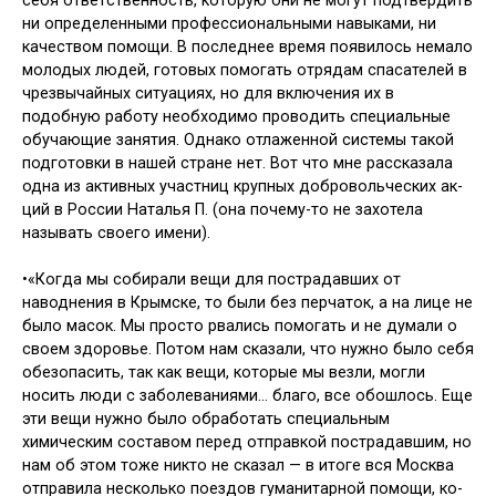
себя ответ­ственность, которую они не могут под­твердить
ни определенными профес­сиональными навыками, ни
качеством помощи. В последнее время появилось немало
молодых людей, готовых помо­гать отрядам спасателей в
чрезвычай­ных ситуациях, но для включения их в
подобную работу необходимо прово­дить специальные
обучающие занятия. Однако отлаженной системы такой
подготовки в нашей стране нет. Вот что мне рассказала
одна из активных участниц крупных добровольческих ак­
ций в России Наталья П. (она почему-то не захотела
называть своего имени).
•«Когда мы собирали вещи для по­страдавших от
наводнения в Крымске, то были без перчаток, а на лице не
было масок. Мы просто рвались по­могать и не думали о
своем здоровье. Потом нам сказали, что нужно было себя
обезопасить, так как вещи, ко­торые мы везли, могли
носить люди с заболеваниями… благо, все обошлось. Еще
эти вещи нужно было обработать специальным
химическим составом перед отправкой пострадавшим, но
нам об этом тоже никто не сказал — в итоге вся Москва
отправила несколь­ко поездов гуманитарной помощи, ко­