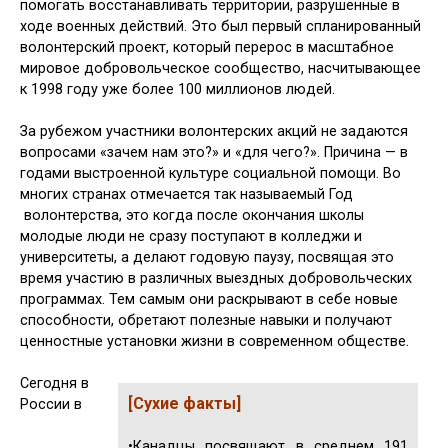
помогать восстанавливать террито­рии, разрушенные в
ходе военных действий. Это был первый спланиро­ванный
волонтерский проект, кото­рый перерос в масштабное
мировое добровольческое сообщество, насчи­тывающее
к 1998 году уже более 100 миллионов людей.
За рубежом участники волонтер­ских акций не задаются
вопросами «зачем нам это?» и «для чего?». Причи­на — в
годами выстроенной культуре социальной помощи. Во
многих стра­нах отмечается так называемый Год
волонтерства, это когда после окон­чания школы
молодые люди не сразу поступают в колледжи и
университеты, а делают годовую паузу, посвящая это
время участию в различных выездных добровольческих
программах. Тем са­мым они раскрывают в себе новые
спо­собности, обретают полезные навыки и получают
ценностные установки жиз­ни в современном обществе.
Сегодня в
[Сухие факты]
России в
•Канадцы посвящают в сред­нем 191