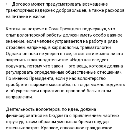
•
Договор может предусматривать возмещение
транспортных издержек добровольцев, а также расходов
на питание и жилье.
Кстати, на встрече в Сочи Пре­зидент подчеркнул, что
опыт волон­терской работы должен иметь особо важное
значение, если человек устра­ивается на работу в ряде
отраслей, например, в кардиологии, травматоло­гии.
Однако он пока не уверен в том, стоит ли и можно ли это
закрепить в законодательстве. «Надо как следу­ет
подумать, потому что закон — это вещь, которая должна
регулировать определенные общественные отноше­ния».
По мнению Президента, если у нас волонтерство
приобретет широкие масштабы, то тогда можно подумать
и об укреплении нормативно-правовой базы в этом
направлении.
Деятельность волонтеров, по идее, должна
финансироваться из бюджета с привлечением частных
структур, та­ким образом уменьшая бремя государ­
ственных затрат. Крепкое, сплоченное гражданское