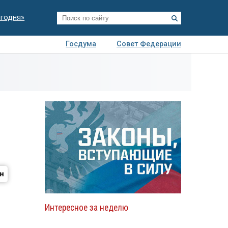
егодня»
Госдума
Совет Федерации
я
Авто
Недвижимость
Технологии
иза
Интересное за неделю