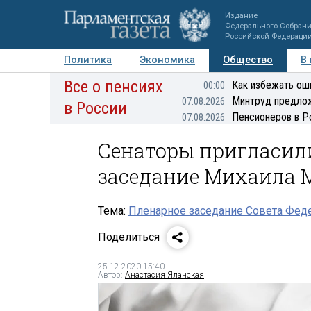
Издание
Федерального Собран
Российской Федераци
Политика
Экономика
Общество
В
Все о пенсиях
Фото
Авторы
Персоны
Мнения
Регионы
Как избежать ош
00:00
Минтруд предлож
07.08.2026
в России
Пенсионеров в Р
07.08.2026
Сенаторы пригласил
заседание Михаила
Тема:
Пленарное заседание Совета Феде
Поделиться
25.12.2020 15:40
Автор:
Анастасия Яланская