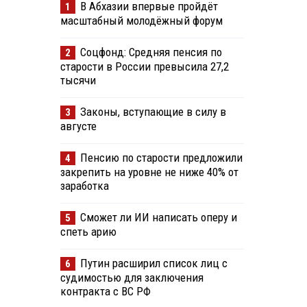
В Абхазии впервые пройдёт
1
масштабный молодёжный форум
Соцфонд: Средняя пенсия по
2
старости в России превысила 27,2
тысячи
Законы, вступающие в силу в
3
августе
Пенсию по старости предложили
4
закрепить на уровне не ниже 40% от
заработка
Сможет ли ИИ написать оперу и
5
спеть арию
Путин расширил список лиц с
6
судимостью для заключения
контракта с ВС РФ