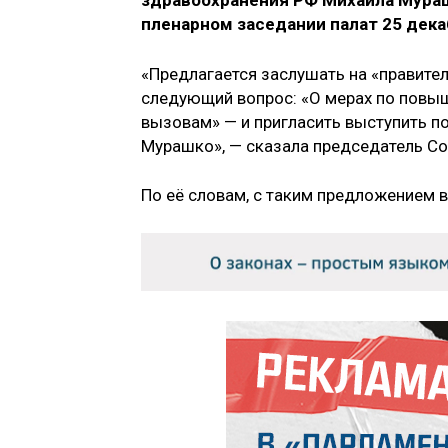
здравоохранения РФ Михаила Мура
пленарном заседании палат 25 дека
«Предлагается заслушать на «правите
следующий вопрос: «О мерах по повы
вызовам» — и пригласить выступить п
Мурашко», — сказала председатель С
По её словам, с таким предложением 