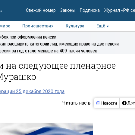
Свежий номер
Законы
Подписка
Журнал «РФ с
ия
и
 мире
Происшествия
Культура
Ещё
Медиацентр
Интервью
Колумнисты
Делова
ибок при оформлении пенсии
эксперт
ил расширить категории лиц, имеющих право на две пенсии
оссии за год стало меньше на 409 тысяч человек
и на следующее пленарное
 Мурашко
рации 25 декабря 2020 года
Читать нас в