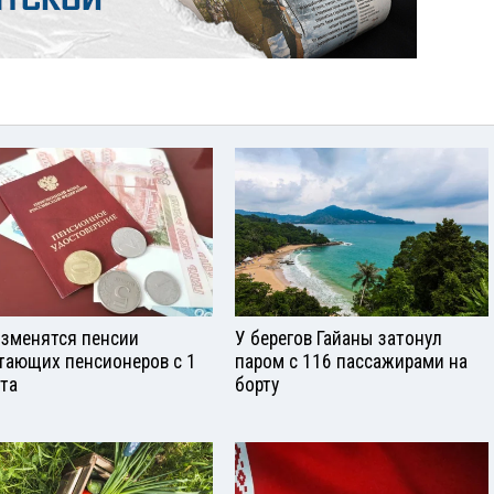
изменятся пенсии
У берегов Гайаны затонул
тающих пенсионеров с 1
паром с 116 пассажирами на
ста
борту