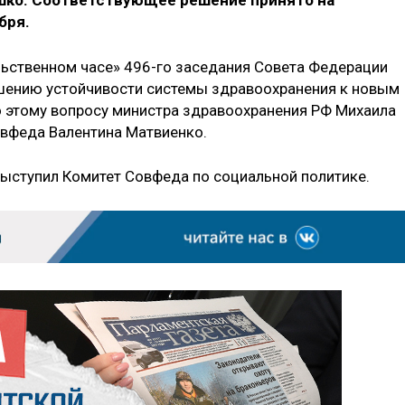
шко. Соответствующее решение принято на
бря.
льственном часе» 496-го заседания Совета Федерации
шению устойчивости системы здравоохранения к новым
о этому вопросу министра здравоохранения РФ Михаила
овфеда Валентина Матвиенко.
выступил Комитет Совфеда по социальной политике.