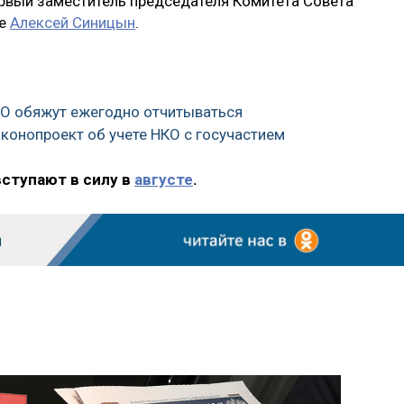
рвый заместитель председателя Комитета Совета
ке
Алексей Синицын
.
КО обяжут ежегодно отчитываться
конопроект об учете НКО с госучастием
вступают в силу в
августе
.