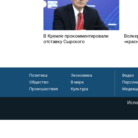
В Кремле прокомментировали
Волке
отставку Сырского
«крас
Политика
Экономика
Видео
Общество
В мире
Персон
Происшествия
Культура
Медиац
Испо
© «Парламентская газета», 2026 г.
Электронное периодическое издание «Парламентская газета» за
Федеральной службе по надзору в сфере связи, информационных
массовых коммуникаций (Роскомнадзор) 05 августа 2011 года. 1
Свидетельство о регистрации Эл № ФС77-46097