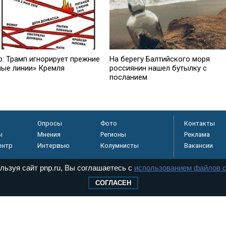
р: Трамп игнорирует прежние
На берегу Балтийского моря
ные линии» Кремля
россиянин нашел бутылку с
посланием
Опросы
Фото
Контакты
ы
Мнения
Регионы
Реклама
ентр
Интервью
Колумнисты
Вакансии
льзуя сайт pnp.ru, Вы соглашаетесь с
использованием файлов c
СОГЛАСЕН
регистрировано в
 технологий и
8+