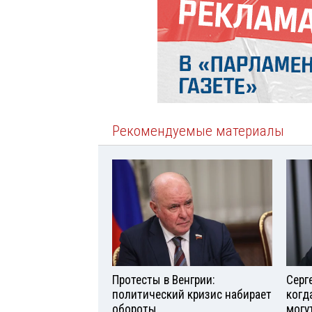
Рекомендуемые материалы
Протесты в Венгрии:
Серг
политический кризис набирает
когд
обороты
могу