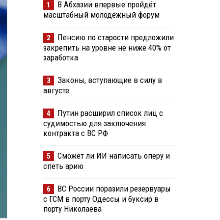
В Абхазии впервые пройдёт
1
масштабный молодёжный форум
Пенсию по старости предложили
2
закрепить на уровне не ниже 40% от
заработка
Законы, вступающие в силу в
3
августе
Путин расширил список лиц с
4
судимостью для заключения
контракта с ВС РФ
Сможет ли ИИ написать оперу и
5
спеть арию
ВС России поразили резервуары
6
с ГСМ в порту Одессы и буксир в
порту Николаева