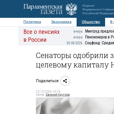
Издание
Федерального Собран
Российской Федераци
Политика
Экономика
Общество
В
Все о пенсиях
Фото
Авторы
Персоны
Мнения
Регионы
Минтруд предлож
вчера
Пенсионеров в Р
вчера
в России
Соцфонд: Средня
05.08.2026
Сенаторы одобрили з
целевому капиталу 
Поделиться
23.10.2024 14:29
Автор:
Евгений Круглов