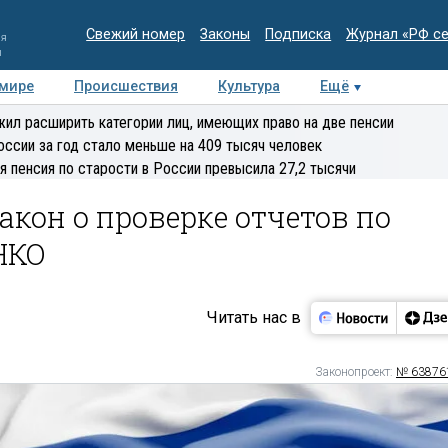
Свежий номер
Законы
Подписка
Журнал «РФ с
ия
и
 мире
Происшествия
Культура
Ещё
Медиацентр
Интервью
Колумнисты
Делова
ил расширить категории лиц, имеющих право на две пенсии
эксперт
оссии за год стало меньше на 409 тысяч человек
я пенсия по старости в России превысила 27,2 тысячи
акон о проверке отчетов по
НКО
Читать нас в
Законопроект:
№ 63876