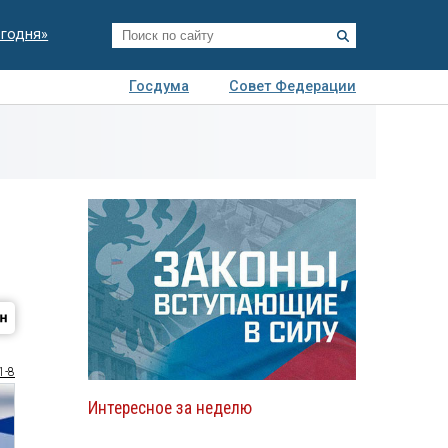
егодня»
Госдума
Совет Федерации
я
Авто
Недвижимость
Технологии
иза
1-8
Интересное за неделю