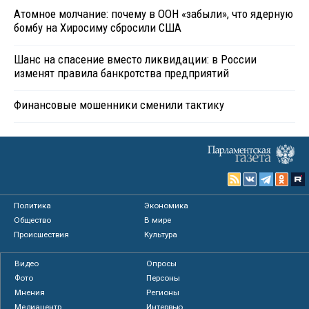
Атомное молчание: почему в ООН «забыли», что ядерную
бомбу на Хиросиму сбросили США
Шанс на спасение вместо ликвидации: в России
изменят правила банкротства предприятий
Финансовые мошенники сменили тактику
Политика
Экономика
Общество
В мире
Происшествия
Культура
Видео
Опросы
Фото
Персоны
Мнения
Регионы
Медиацентр
Интервью