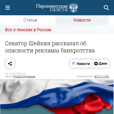
Статьи
Новости
Все о пенсиях в России
Сенатор Шейкин рассказал об
опасности рекламы банкротства
01.10.2024 00:15
Автор:
Руслан Грудцинов
Законопроект:
№ 721174-8