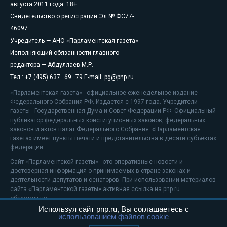
августа 2011 года. 18+
Свидетельство о регистрации Эл № ФС77-
46097
Учредитель — АНО «Парламентская газета»
Исполняющий обязанности главного
редактора — Абдуллаев М.Р.
Тел.: +7 (495) 637–69–79 E-mail:
pg@pnp.ru
«Парламентская газета» - официальное еженедельное издание
Федерального Собрания РФ. Издается с 1997 года. Учредители
газеты - Государственная Дума и Совет Федерации РФ. Официальный
публикатор федеральных конституционных законов, федеральных
законов и актов палат Федерального Собрания. «Парламентская
газета» имеет пункты печати и представительства в десяти субъектах
федерации.
Сайт «Парламентской газеты» - это оперативные новости и
достоверная информация о принимаемых в стране законах и
деятельности депутатов и сенаторов. При использовании материалов
сайта «Парламентской газеты» активная ссылка на pnp.ru
обязательна.
Используя сайт pnp.ru, Вы соглашаетесь с
На информационном ресурсе применяются
рекомендательные
использованием файлов cookie
технологии