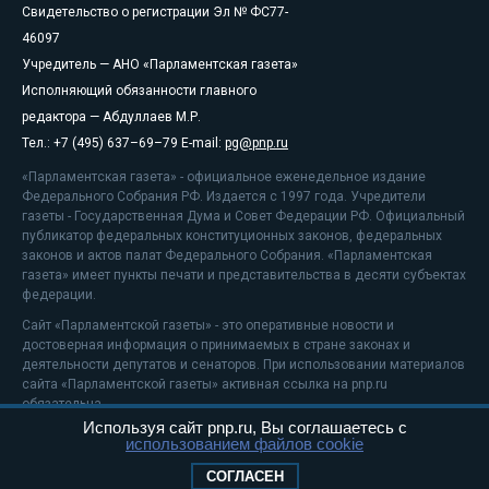
Свидетельство о регистрации Эл № ФС77-
46097
Учредитель — АНО «Парламентская газета»
Исполняющий обязанности главного
редактора — Абдуллаев М.Р.
Тел.: +7 (495) 637–69–79 E-mail:
pg@pnp.ru
«Парламентская газета» - официальное еженедельное издание
Федерального Собрания РФ. Издается с 1997 года. Учредители
газеты - Государственная Дума и Совет Федерации РФ. Официальный
публикатор федеральных конституционных законов, федеральных
законов и актов палат Федерального Собрания. «Парламентская
газета» имеет пункты печати и представительства в десяти субъектах
федерации.
Сайт «Парламентской газеты» - это оперативные новости и
достоверная информация о принимаемых в стране законах и
деятельности депутатов и сенаторов. При использовании материалов
сайта «Парламентской газеты» активная ссылка на pnp.ru
обязательна.
Используя сайт pnp.ru, Вы соглашаетесь с
На информационном ресурсе применяются
рекомендательные
использованием файлов cookie
технологии
Положение о защите персональных данных
СОГЛАСЕН