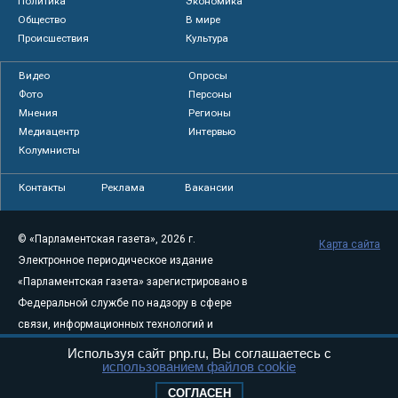
Политика
Экономика
Общество
В мире
Происшествия
Культура
Видео
Опросы
Фото
Персоны
Мнения
Регионы
Медиацентр
Интервью
Колумнисты
Контакты
Реклама
Вакансии
© «Парламентская газета», 2026 г.
Карта сайта
Электронное периодическое издание
«Парламентская газета» зарегистрировано в
Федеральной службе по надзору в сфере
связи, информационных технологий и
массовых коммуникаций (Роскомнадзор) 05
Используя сайт pnp.ru, Вы соглашаетесь с
использованием файлов cookie
августа 2011 года. 18+
Свидетельство о регистрации Эл № ФС77-
СОГЛАСЕН