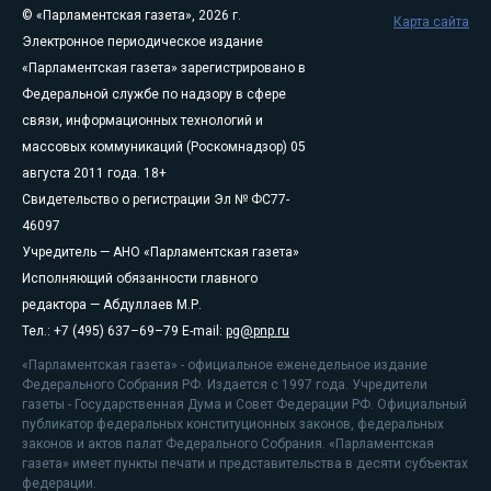
© «Парламентская газета», 2026 г.
Карта сайта
Электронное периодическое издание
«Парламентская газета» зарегистрировано в
Федеральной службе по надзору в сфере
связи, информационных технологий и
массовых коммуникаций (Роскомнадзор) 05
августа 2011 года. 18+
Свидетельство о регистрации Эл № ФС77-
46097
Учредитель — АНО «Парламентская газета»
Исполняющий обязанности главного
редактора — Абдуллаев М.Р.
Тел.: +7 (495) 637–69–79 E-mail:
pg@pnp.ru
«Парламентская газета» - официальное еженедельное издание
Федерального Собрания РФ. Издается с 1997 года. Учредители
газеты - Государственная Дума и Совет Федерации РФ. Официальный
публикатор федеральных конституционных законов, федеральных
законов и актов палат Федерального Собрания. «Парламентская
газета» имеет пункты печати и представительства в десяти субъектах
федерации.