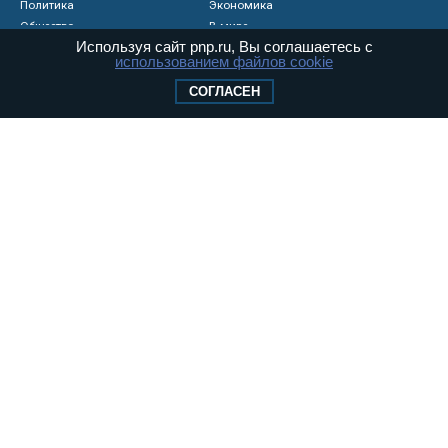
Политика
Экономика
Общество
В мире
Используя сайт pnp.ru, Вы соглашаетесь с
Происшествия
Культура
использованием файлов cookie
Видео
Опросы
СОГЛАСЕН
Фото
Персоны
Мнения
Регионы
Медиацентр
Интервью
Колумнисты
Контакты
Реклама
Вакансии
© «Парламентская газета», 2026 г.
Карта сайта
Электронное периодическое издание
«Парламентская газета» зарегистрировано в
Федеральной службе по надзору в сфере
связи, информационных технологий и
массовых коммуникаций (Роскомнадзор) 05
августа 2011 года. 18+
Свидетельство о регистрации Эл № ФС77-