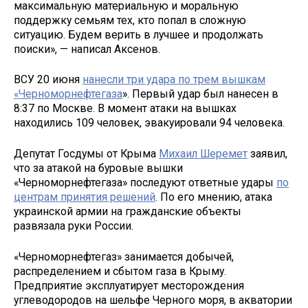
максимальную материальную и моральную
поддержку семьям тех, кто попал в сложную
ситуацию. Будем верить в лучшее и продолжать
поиски», — написал Аксенов.
ВСУ 20 июня
нанесли три удара по трем вышкам
«Черноморнефтегаза
». Первый удар был нанесен в
8:37 по Москве. В момент атаки на вышках
находились 109 человек, эвакуировали 94 человека.
Депутат Госдумы от Крыма
Михаил Шеремет
заявил,
что за атакой на буровые вышки
«Черноморнефтегаза» последуют ответные удары
по
центрам принятия решений
. По его мнению, атака
украинской армии на гражданские объекты
развязала руки России.
«Черноморнефтегаз» занимается добычей,
распределением и сбытом газа в Крыму.
Предприятие эксплуатирует месторождения
углеводородов на шельфе Черного моря, в акватории