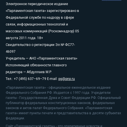
Электронное периодическое издание
«Парламентская газета» зарегистрировано в
Федеральной службе по надзору в сфере
связи, информационных технологий и
массовых коммуникаций (Роскомнадзор) 05
августа 2011 года. 18+
Свидетельство о регистрации Эл № ФС77-
46097
Учредитель — АНО «Парламентская газета»
Исполняющий обязанности главного
редактора — Абдуллаев М.Р.
Тел.: +7 (495) 637–69–79 E-mail:
pg@pnp.ru
«Парламентская газета» - официальное еженедельное издание
Федерального Собрания РФ. Издается с 1997 года. Учредители
газеты - Государственная Дума и Совет Федерации РФ. Официальный
публикатор федеральных конституционных законов, федеральных
законов и актов палат Федерального Собрания. «Парламентская
газета» имеет пункты печати и представительства в десяти субъектах
федерации.
Сайт «Парламентской газеты» - это оперативные новости и