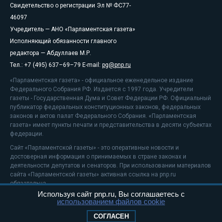
Свидетельство о регистрации Эл № ФС77-
46097
Учредитель — АНО «Парламентская газета»
Исполняющий обязанности главного
редактора — Абдуллаев М.Р.
Тел.: +7 (495) 637–69–79 E-mail:
pg@pnp.ru
«Парламентская газета» - официальное еженедельное издание
Федерального Собрания РФ. Издается с 1997 года. Учредители
газеты - Государственная Дума и Совет Федерации РФ. Официальный
публикатор федеральных конституционных законов, федеральных
законов и актов палат Федерального Собрания. «Парламентская
газета» имеет пункты печати и представительства в десяти субъектах
федерации.
Сайт «Парламентской газеты» - это оперативные новости и
достоверная информация о принимаемых в стране законах и
деятельности депутатов и сенаторов. При использовании материалов
сайта «Парламентской газеты» активная ссылка на pnp.ru
обязательна.
Используя сайт pnp.ru, Вы соглашаетесь с
На информационном ресурсе применяются
рекомендательные
использованием файлов cookie
технологии
Положение о защите персональных данных
СОГЛАСЕН