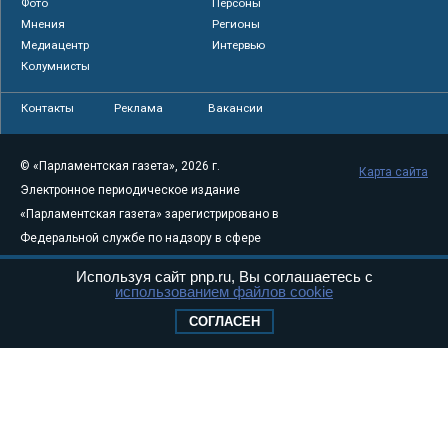
Фото
Персоны
Мнения
Регионы
Медиацентр
Интервью
Колумнисты
Контакты
Реклама
Вакансии
© «Парламентская газета», 2026 г.
Карта сайта
Электронное периодическое издание
«Парламентская газета» зарегистрировано в
Федеральной службе по надзору в сфере
связи, информационных технологий и
Используя сайт pnp.ru, Вы соглашаетесь с
массовых коммуникаций (Роскомнадзор) 05
использованием файлов cookie
августа 2011 года. 18+
СОГЛАСЕН
Свидетельство о регистрации Эл № ФС77-
46097
Учредитель — АНО «Парламентская газета»
Исполняющий обязанности главного
редактора — Абдуллаев М.Р.