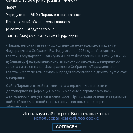
Свидетельство о регистрации Эл № ФС77-
46097
Учредитель — АНО «Парламентская газета»
Исполняющий обязанности главного
редактора — Абдуллаев М.Р.
Тел.: +7 (495) 637–69–79 E-mail:
pg@pnp.ru
«Парламентская газета» - официальное еженедельное издание
Федерального Собрания РФ. Издается с 1997 года. Учредители
газеты - Государственная Дума и Совет Федерации РФ. Официальный
публикатор федеральных конституционных законов, федеральных
законов и актов палат Федерального Собрания. «Парламентская
газета» имеет пункты печати и представительства в десяти субъектах
федерации.
Сайт «Парламентской газеты» - это оперативные новости и
достоверная информация о принимаемых в стране законах и
деятельности депутатов и сенаторов. При использовании материалов
сайта «Парламентской газеты» активная ссылка на pnp.ru
обязательна.
Используя сайт pnp.ru, Вы соглашаетесь с
На информационном ресурсе применяются
рекомендательные
использованием файлов cookie
технологии
Положение о защите персональных данных
СОГЛАСЕН