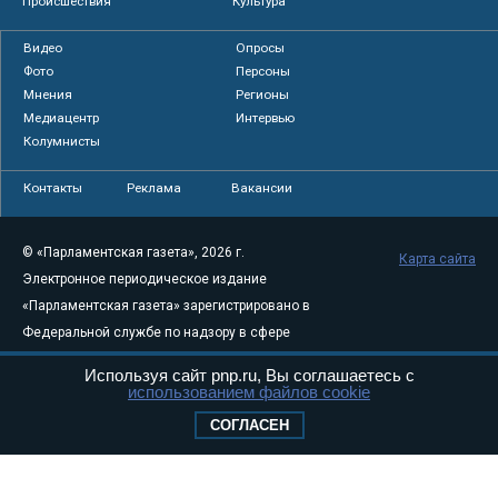
Происшествия
Культура
Видео
Опросы
Фото
Персоны
Мнения
Регионы
Медиацентр
Интервью
Колумнисты
Контакты
Реклама
Вакансии
© «Парламентская газета», 2026 г.
Карта сайта
Электронное периодическое издание
«Парламентская газета» зарегистрировано в
Федеральной службе по надзору в сфере
связи, информационных технологий и
Используя сайт pnp.ru, Вы соглашаетесь с
массовых коммуникаций (Роскомнадзор) 05
использованием файлов cookie
августа 2011 года. 18+
СОГЛАСЕН
Свидетельство о регистрации Эл № ФС77-
46097
Учредитель — АНО «Парламентская газета»