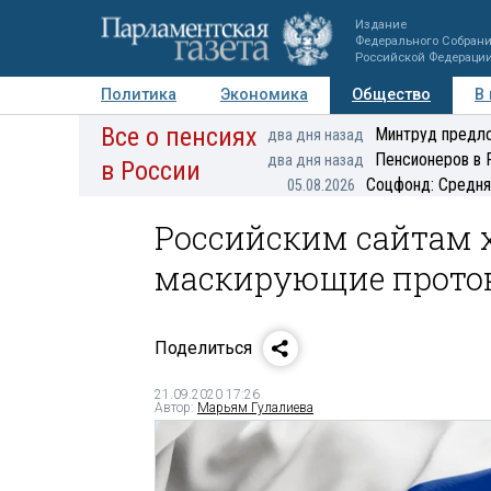
Издание
Федерального Собран
Российской Федераци
Политика
Экономика
Общество
В
Все о пенсиях
Фото
Авторы
Персоны
Мнения
Регионы
Минтруд предло
два дня назад
Пенсионеров в 
два дня назад
в России
Соцфонд: Средня
05.08.2026
Российским сайтам 
маскирующие прото
Поделиться
21.09.2020 17:26
Автор:
Марьям Гулалиева