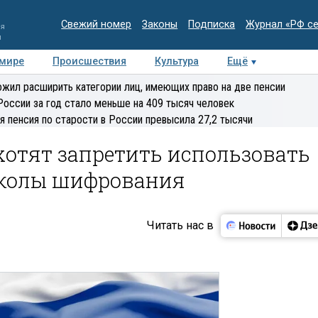
Свежий номер
Законы
Подписка
Журнал «РФ с
ия
и
 мире
Происшествия
Культура
Ещё
Медиацентр
Интервью
Колумнисты
Делова
жил расширить категории лиц, имеющих право на две пенсии
эксперт
России за год стало меньше на 409 тысяч человек
я пенсия по старости в России превысила 27,2 тысячи
хотят запретить использовать
колы шифрования
Читать нас в