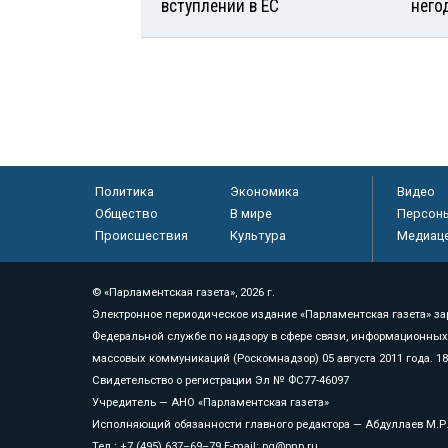
вступлении в ЕС
него
Политика
Экономика
Видео
Общество
В мире
Персон
Происшествия
Культура
Медиац
© «Парламентская газета», 2026 г.
Электронное периодическое издание «Парламентская газета» за
Федеральной службе по надзору в сфере связи, информационных
массовых коммуникаций (Роскомнадзор) 05 августа 2011 года. 1
Свидетельство о регистрации Эл № ФС77-46097
Учредитель — АНО «Парламентская газета»
Исполняющий обязанности главного редактора — Абдуллаев М.Р
Тел.: +7 (495) 637–69–79 E-mail:
pg@pnp.ru