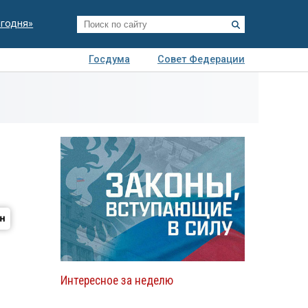
егодня»
Госдума
Совет Федерации
я
Авто
Недвижимость
Технологии
иза
Интересное за неделю