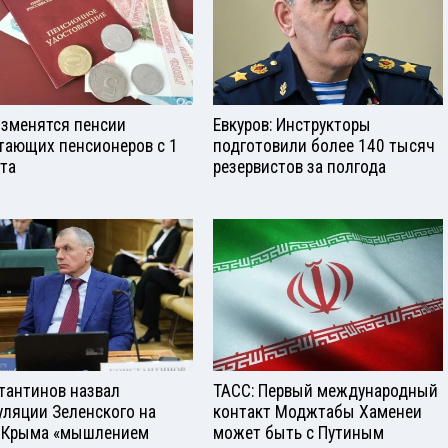
изменятся пенсии
Евкуров: Инструкторы
тающих пенсионеров с 1
подготовили более 140 тысяч
ста
резервистов за полгода
тантинов назвал
ТАСС: Первый международный
уляции Зеленского на
контакт Моджтабы Хаменеи
 Крыма «мышлением
может быть с Путиным