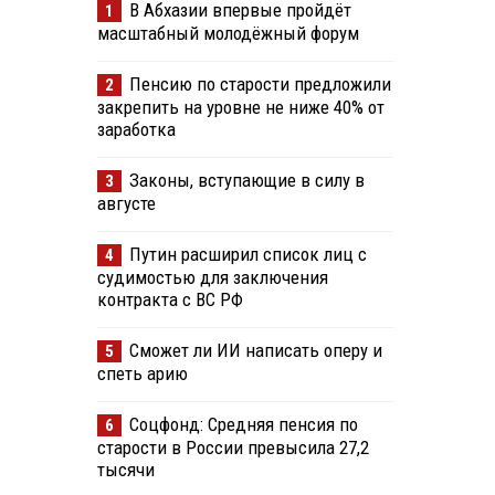
В Абхазии впервые пройдёт
1
масштабный молодёжный форум
Пенсию по старости предложили
2
закрепить на уровне не ниже 40% от
заработка
Законы, вступающие в силу в
3
августе
Путин расширил список лиц с
4
судимостью для заключения
контракта с ВС РФ
Сможет ли ИИ написать оперу и
5
спеть арию
Соцфонд: Средняя пенсия по
6
старости в России превысила 27,2
тысячи