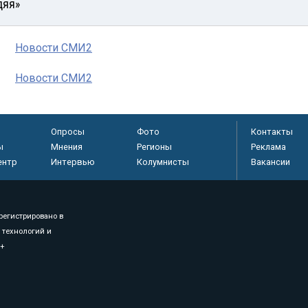
дяя»
Новости СМИ2
Новости СМИ2
Опросы
Фото
Контакты
ы
Мнения
Регионы
Реклама
ентр
Интервью
Колумнисты
Вакансии
регистрировано в
 технологий и
8+
.