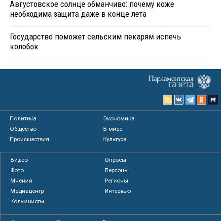
Августовское солнце обманчиво: почему коже
необходима защита даже в конце лета
Государство поможет сельским пекарям испечь
колобок
Политика
Экономика
Общество
В мире
Происшествия
Культура
Видео
Опросы
Фото
Персоны
Мнения
Регионы
Медиацентр
Интервью
Колумнисты