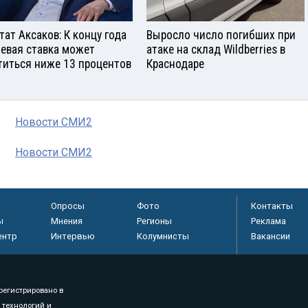
тат Аксаков: К концу года
Выросло число погибших при
евая ставка может
атаке на склад Wildberries в
титься ниже 13 процентов
Краснодаре
Новости СМИ2
Новости СМИ2
Опросы
Фото
Контакты
ы
Мнения
Регионы
Реклама
ентр
Интервью
Колумнисты
Вакансии
регистрировано в
 технологий и