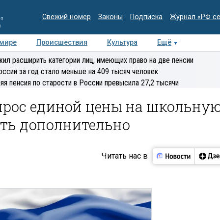
Свежий номер
Законы
Подписка
Журнал «РФ с
ия
и
 мире
Происшествия
Культура
Ещё
Медиацентр
Интервью
Колумнисты
Делова
ил расширить категории лиц, имеющих право на две пенсии
эксперт
оссии за год стало меньше на 409 тысяч человек
яя пенсия по старости в России превысила 27,2 тысячи
опрос единой цены на школьну
ть дополнительно
Читать нас в