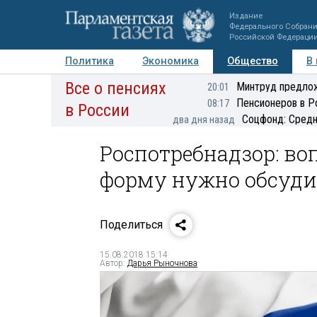
Издание
Федерального Собран
Российской Федераци
Политика
Экономика
Общество
В
Все о пенсиях
Фото
Авторы
Персоны
Мнения
Регионы
Минтруд предлож
20:01
Пенсионеров в Р
08:17
в России
Соцфонд: Средн
два дня назад
Роспотребнадзор: в
форму нужно обсуди
Поделиться
15.08.2018 15:14
Автор:
Дарья Рыночнова