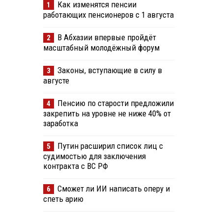
Как изменятся пенсии
1
работающих пенсионеров с 1 августа
В Абхазии впервые пройдёт
2
масштабный молодёжный форум
Законы, вступающие в силу в
3
августе
Пенсию по старости предложили
4
закрепить на уровне не ниже 40% от
заработка
Путин расширил список лиц с
5
судимостью для заключения
контракта с ВС РФ
Сможет ли ИИ написать оперу и
6
спеть арию