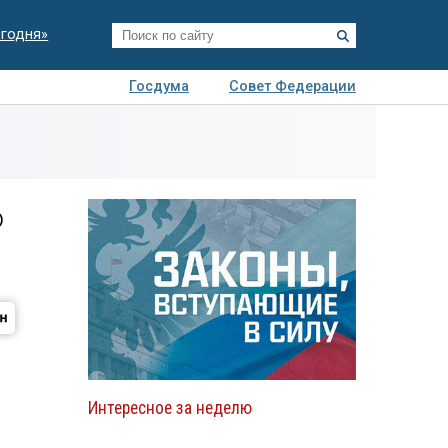
егодня»
Госдума
Совет Федерации
я
Авто
Недвижимость
Технологии
иза
ю
Интересное за неделю