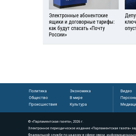
Электронные абонентские
Депу
ящики и договорные тарифы:
ключ
как будут спасать «Почту
опус
России»
Политика
Экономика
Видео
Общество
В мире
Персон
Происшествия
Культура
Медиац
© «Парламентская газета», 2026 г.
Электронное периодическое издание «Парламентская газета» за
Федеральной службе по надзору в сфере связи, информационных