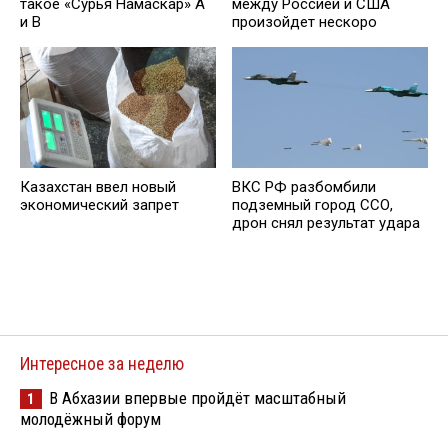
такое «Сурья Намаскар» А
между Россией и США
и В
произойдет нескоро
Казахстан ввел новый
ВКС РФ разбомбили
экономический запрет
подземный город ССО,
дрон снял результат удара
Интересное за неделю
В Абхазии впервые пройдёт масштабный
1
молодёжный форум