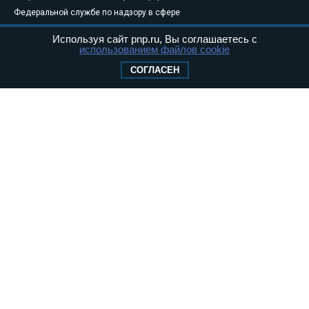
Федеральной службе по надзору в сфере
связи, информационных технологий и
Используя сайт pnp.ru, Вы соглашаетесь с
массовых коммуникаций (Роскомнадзор) 05
использованием файлов cookie
августа 2011 года. 18+
СОГЛАСЕН
Свидетельство о регистрации Эл № ФС77-
46097
Учредитель — АНО «Парламентская газета»
Исполняющий обязанности главного
редактора — Абдуллаев М.Р.
Тел.: +7 (495) 637–69–79 E-mail:
pg@pnp.ru
«Парламентская газета» - официальное еженедельное издание
Федерального Собрания РФ. Издается с 1997 года. Учредители
газеты - Государственная Дума и Совет Федерации РФ. Официальный
публикатор федеральных конституционных законов, федеральных
законов и актов палат Федерального Собрания. «Парламентская
газета» имеет пункты печати и представительства в десяти субъектах
федерации.
Сайт «Парламентской газеты» - это оперативные новости и
достоверная информация о принимаемых в стране законах и
деятельности депутатов и сенаторов. При использовании материалов