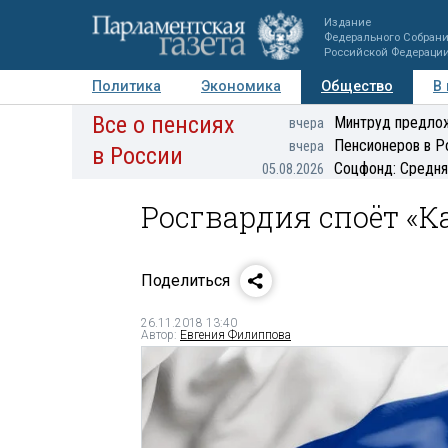
Издание
Федерального Собран
Российской Федераци
Политика
Экономика
Общество
В
Все о пенсиях
Фото
Авторы
Персоны
Мнения
Регионы
Минтруд предлож
вчера
Пенсионеров в Р
вчера
в России
Соцфонд: Средня
05.08.2026
Росгвардия споёт «К
Поделиться
26.11.2018 13:40
Автор:
Евгения Филиппова