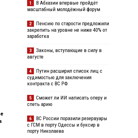
В Абхазии впервые пройдёт
1
масштабный молодёжный форум
Пенсию по старости предложили
2
закрепить на уровне не ниже 40% от
заработка
Законы, вступающие в силу в
3
августе
Путин расширил список лиц с
4
судимостью для заключения
контракта с ВС РФ
Сможет ли ИИ написать оперу и
5
спеть арию
ие
ВС России поразили резервуары
6
а
с ГСМ в порту Одессы и буксир в
порту Николаева