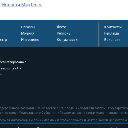
Новости МирТесен
Опросы
Фото
Контакты
ы
Мнения
Регионы
Реклама
ентр
Интервью
Колумнисты
Вакансии
регистрировано в
 технологий и
8+
.
дерального Собрания РФ. Издается с 1997 года. Учредители газеты - Государств
ктов палат Федерального Собрания. «Парламентская газета» имеет пункты печати
оверная информация о принимаемых в стране законах и деятельности депутатов и