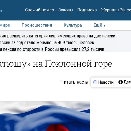
Свежий номер
Законы
Подписка
Журнал «РФ с
ия
и
 мире
Происшествия
Культура
Ещё
Медиацентр
Интервью
Колумнисты
Делова
ил расширить категории лиц, имеющих право на две пенсии
эксперт
оссии за год стало меньше на 409 тысяч человек
я пенсия по старости в России превысила 27,2 тысячи
атюшу» на Поклонной горе
Читать нас в