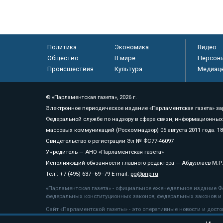
Политика
Экономика
Видео
Общество
В мире
Персон
Происшествия
Культура
Медиац
© «Парламентская газета», 2026 г.
Электронное периодическое издание «Парламентская газета» за
Федеральной службе по надзору в сфере связи, информационных
массовых коммуникаций (Роскомнадзор) 05 августа 2011 года. 1
Свидетельство о регистрации Эл № ФС77-46097
Учредитель — АНО «Парламентская газета»
Исполняющий обязанности главного редактора — Абдуллаев М.Р
Тел.: +7 (495) 637–69–79 E-mail:
pg@pnp.ru
«Парламентская газета» - официальное еженедельное издание Фе
федеральных конституционных законов, федеральных законов и а
Сайт «Парламентской газеты» - это оперативные новости и дост
«Парламентской газеты» активная ссылка на pnp.ru обязательна.