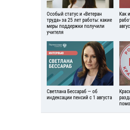
Особый статус и «Ветеран
Как 
труда» за 25 лет работы: какие
рабо
меры поддержки получили
авгу
учителя
Светлана Бессараб — об
Крас
индексации пенсий с 1 августа
разд
помо