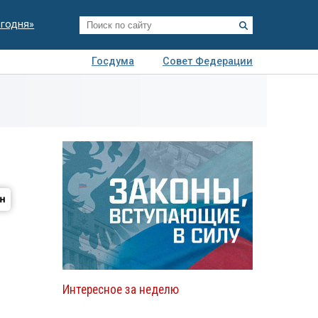
егодня»
Госдума
Совет Федерации
я
Авто
Недвижимость
Технологии
иза
Интересное за неделю