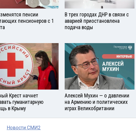
изменятся пенсии
В трех городах ДНР в связи с
тающих пенсионеров с 1
аварией приостановлена
ста
подача воды
ный Крест начнет
Алексей Мухин — о давлении
авать гуманитарную
на Армению и политических
щь в Крыму
играх Великобритании
Новости СМИ2