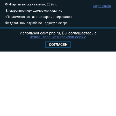
© «Парламентская газета», 2026 г.
Карта сайта
Электронное периодическое издание
«Парламентская газета» зарегистрировано в
Федеральной службе по надзору в сфере
связи, информационных технологий и
Используя сайт pnp.ru, Вы соглашаетесь с
массовых коммуникаций (Роскомнадзор) 05
использованием файлов cookie
августа 2011 года. 18+
СОГЛАСЕН
Свидетельство о регистрации Эл № ФС77-
46097
Учредитель — АНО «Парламентская газета»
Исполняющий обязанности главного
редактора — Абдуллаев М.Р.
Тел.: +7 (495) 637–69–79 E-mail:
pg@pnp.ru
«Парламентская газета» - официальное еженедельное издание
Федерального Собрания РФ. Издается с 1997 года. Учредители
газеты - Государственная Дума и Совет Федерации РФ. Официальный
публикатор федеральных конституционных законов, федеральных
законов и актов палат Федерального Собрания. «Парламентская
газета» имеет пункты печати и представительства в десяти субъектах
федерации.