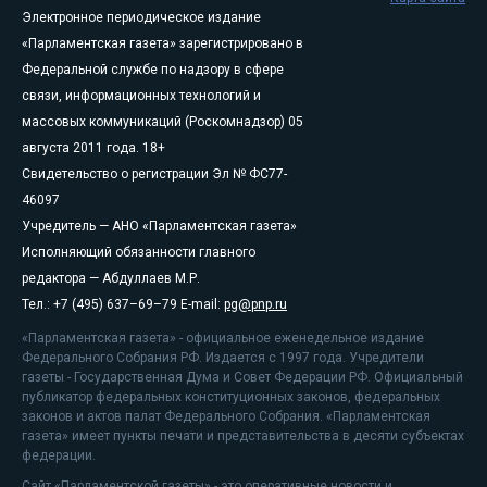
Электронное периодическое издание
«Парламентская газета» зарегистрировано в
Федеральной службе по надзору в сфере
связи, информационных технологий и
массовых коммуникаций (Роскомнадзор) 05
августа 2011 года. 18+
Свидетельство о регистрации Эл № ФС77-
46097
Учредитель — АНО «Парламентская газета»
Исполняющий обязанности главного
редактора — Абдуллаев М.Р.
Тел.: +7 (495) 637–69–79 E-mail:
pg@pnp.ru
«Парламентская газета» - официальное еженедельное издание
Федерального Собрания РФ. Издается с 1997 года. Учредители
газеты - Государственная Дума и Совет Федерации РФ. Официальный
публикатор федеральных конституционных законов, федеральных
законов и актов палат Федерального Собрания. «Парламентская
газета» имеет пункты печати и представительства в десяти субъектах
федерации.
Сайт «Парламентской газеты» - это оперативные новости и