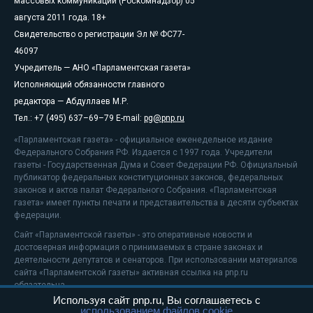
массовых коммуникаций (Роскомнадзор) 05
августа 2011 года. 18+
Свидетельство о регистрации Эл № ФС77-
46097
Учредитель — АНО «Парламентская газета»
Исполняющий обязанности главного
редактора — Абдуллаев М.Р.
Тел.: +7 (495) 637–69–79 E-mail:
pg@pnp.ru
«Парламентская газета» - официальное еженедельное издание
Федерального Собрания РФ. Издается с 1997 года. Учредители
газеты - Государственная Дума и Совет Федерации РФ. Официальный
публикатор федеральных конституционных законов, федеральных
законов и актов палат Федерального Собрания. «Парламентская
газета» имеет пункты печати и представительства в десяти субъектах
федерации.
Сайт «Парламентской газеты» - это оперативные новости и
достоверная информация о принимаемых в стране законах и
деятельности депутатов и сенаторов. При использовании материалов
сайта «Парламентской газеты» активная ссылка на pnp.ru
обязательна.
Используя сайт pnp.ru, Вы соглашаетесь с
На информационном ресурсе применяются
рекомендательные
использованием файлов cookie