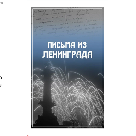
om
о
е