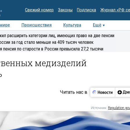
Свежий номер
Законы
Подписка
Журнал «РФ с
ия
и
 мире
Происшествия
Культура
Ещё
Медиацентр
Интервью
Колумнисты
Делова
ил расширить категории лиц, имеющих право на две пенсии
эксперт
оссии за год стало меньше на 409 тысяч человек
я пенсия по старости в России превысила 27,2 тысячи
твенных медизделий
ь
Читать нас в
Источник:
Regulation.gov