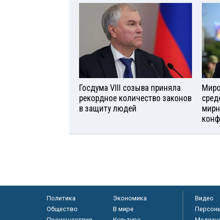
Госдума VIII созыва приняла
Миро
рекордное количество законов
сред
в защиту людей
мирн
конф
Политика
Экономика
Видео
Общество
В мире
Персон
Происшествия
Культура
Медиац