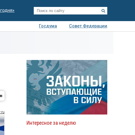
егодня»
Госдума
Совет Федерации
я
Авто
Недвижимость
Технологии
иза
.ru
Интересное за неделю