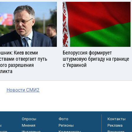
шник: Киев всеми
Белоруссия формирует
ствами отвергает путь
штурмовую бригаду на границе
ого разрешения
с Украиной
ликта
Новости СМИ2
Опросы
Фото
Контакты
ы
Мнения
Регионы
Реклама
ентр
Интервью
Колумнисты
Вакансии