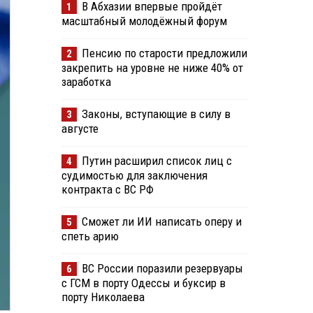
В Абхазии впервые пройдёт
1
масштабный молодёжный форум
Пенсию по старости предложили
2
закрепить на уровне не ниже 40% от
заработка
Законы, вступающие в силу в
3
августе
Путин расширил список лиц с
4
судимостью для заключения
контракта с ВС РФ
Сможет ли ИИ написать оперу и
5
спеть арию
ВС России поразили резервуары
6
с ГСМ в порту Одессы и буксир в
порту Николаева