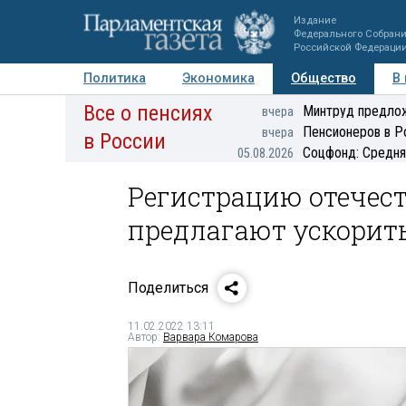
Издание
Федерального Собран
Российской Федераци
Политика
Экономика
Общество
В
Все о пенсиях
Фото
Авторы
Персоны
Мнения
Регионы
Минтруд предлож
вчера
Пенсионеров в Р
вчера
в России
Соцфонд: Средня
05.08.2026
Регистрацию отечес
предлагают ускорит
Поделиться
11.02.2022 13:11
Автор:
Варвара Комарова