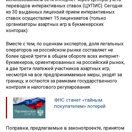
переводов интерактивных ставок (ЦУПИС). Сегодня
из 30 выданных лицензий прием интерактивных
ставок осуществляет 15 лицензиатов (только
организаторы азартных игр в букмекерских
конторах).
Вместе с тем, по оценкам экспертов, доля легальных
операторов на российском рынке составляет не
более одной трети в общем обороте всех интернет-
букмекеров, ориентированных на российский рынок,
а две трети платежей участников азартных игр,
несмотря на все предпринимаемые меры, уходят за
границу, и остаются за рамками государственного
контроля и налогового регулирования.
ФНС станет «тайным
покупателем» лотерей
Поправки, предлагаемые в законопроекте, принятом