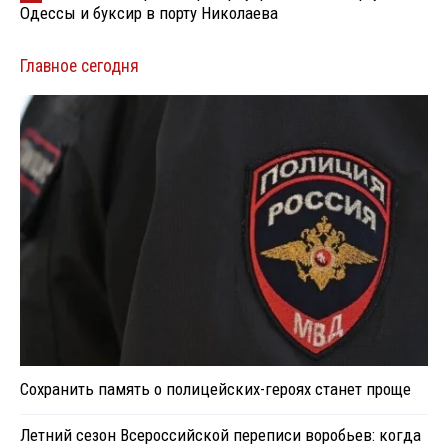
Одессы и буксир в порту Николаева
Главное сегодня
Сохранить память о полицейских-героях станет проще
Летний сезон Всероссийской переписи воробьев: когда