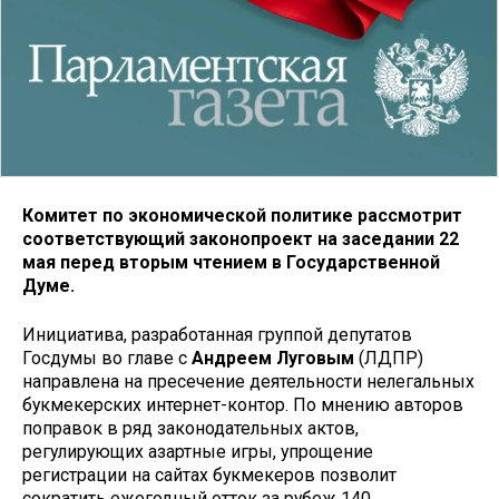
Комитет по экономической политике рассмотрит
соответствующий законопроект на заседании 22
мая перед вторым чтением в Государственной
Думе.
Инициатива, разработанная группой депутатов
Госдумы во главе с
Андреем Луговым
(ЛДПР)
направлена на пресечение деятельности нелегальных
букмекерских интернет-контор. По мнению авторов
поправок в ряд законодательных актов,
регулирующих азартные игры, упрощение
регистрации на сайтах букмекеров позволит
сократить ежегодный отток за рубеж 140