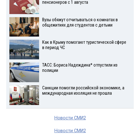
пенсионеров с 1 августа
Вузы обяжут отчитываться о комнатах в
общежитиях для студентов с детьми
Как в Крыму помогают туристической сфере
в период ЧС
ТАСС: Бориса Надеждина* отпустили из
полиции
Санкции помогли российской экономике, а
международная изоляция не прошла
Новости СМИ2
Новости СМИ2