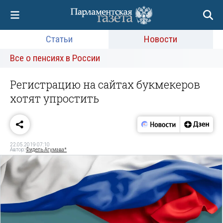
Статьи
Новости
Все о пенсиях в России
Регистрацию на сайтах букмекеров
хотят упростить
22.05.2019 07:10
Автор:
Фидель Агумава*