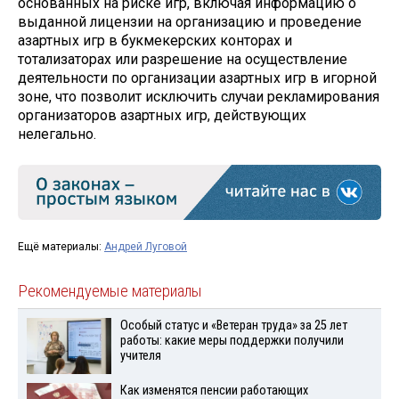
основанных на риске игр, включая информацию о
выданной лицензии на организацию и проведение
азартных игр в букмекерских конторах и
тотализаторах или разрешение на осуществление
деятельности по организации азартных игр в игорной
зоне, что позволит исключить случаи рекламирования
организаторов азартных игр, действующих
нелегально.
Ещё материалы:
Андрей Луговой
Рекомендуемые материалы
Особый статус и «Ветеран труда» за 25 лет
работы: какие меры поддержки получили
учителя
Как изменятся пенсии работающих