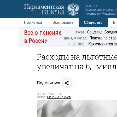
Издание
Федерального Собран
Российской Федераци
Политика
Экономика
Общество
В
Все о пенсиях
Фото
Авторы
Персоны
Мнения
Регионы
Соцфонд: Средня
вчера
Пенсию по стар
два дня назад
в России
Как изменятся п
01.08.2026
Расходы на льготные
увеличат на 6,1 мил
Поделиться
03.10.2024 13:10
Автор:
Максим Крюков