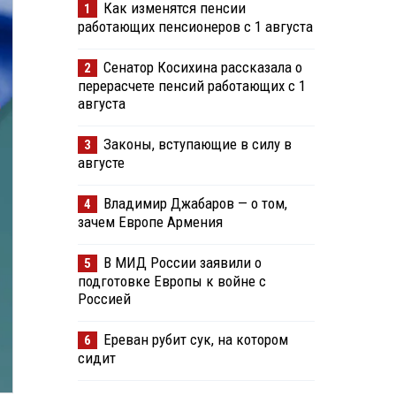
Как изменятся пенсии
1
работающих пенсионеров с 1 августа
Сенатор Косихина рассказала о
2
перерасчете пенсий работающих с 1
августа
Законы, вступающие в силу в
3
августе
Владимир Джабаров — о том,
4
зачем Европе Армения
В МИД России заявили о
5
подготовке Европы к войне с
Россией
Ереван рубит сук, на котором
6
сидит