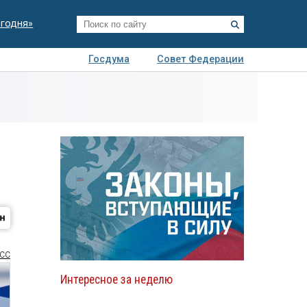
егодня»
Госдума
Совет Федерации
я
Авто
Недвижимость
Технологии
иза
СС
Интересное за неделю