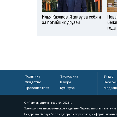
Илья Казаков: Я живу за себя и
Нова
за погибших друзей
бенз
года
Политика
Экономика
Видео
Общество
В мире
Персон
Происшествия
Культура
Медиац
© «Парламентская газета», 2026 г.
Электронное периодическое издание «Парламентская газета» за
Федеральной службе по надзору в сфере связи, информационных