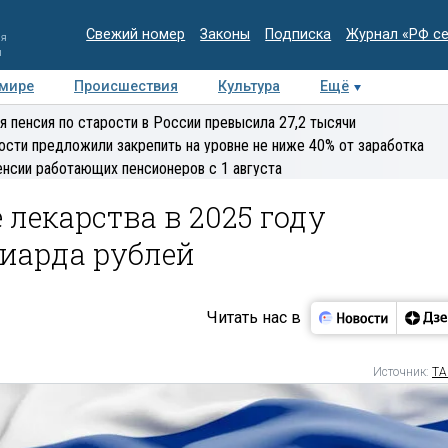
Свежий номер
Законы
Подписка
Журнал «РФ с
ия
и
 мире
Происшествия
Культура
Ещё
Медиацентр
Интервью
Колумнисты
Делова
я пенсия по старости в России превысила 27,2 тысячи
эксперт
ости предложили закрепить на уровне не ниже 40% от заработка
енсии работающих пенсионеров с 1 августа
 лекарства в 2025 году
лиарда рублей
Читать нас в
Источник:
ТА