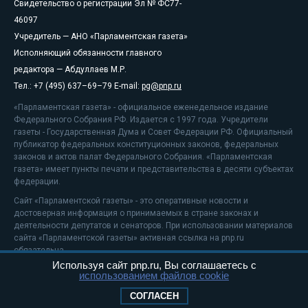
Свидетельство о регистрации Эл № ФС77-
46097
Учредитель — АНО «Парламентская газета»
Исполняющий обязанности главного
редактора — Абдуллаев М.Р.
Тел.: +7 (495) 637–69–79 E-mail:
pg@pnp.ru
«Парламентская газета» - официальное еженедельное издание
Федерального Собрания РФ. Издается с 1997 года. Учредители
газеты - Государственная Дума и Совет Федерации РФ. Официальный
публикатор федеральных конституционных законов, федеральных
законов и актов палат Федерального Собрания. «Парламентская
газета» имеет пункты печати и представительства в десяти субъектах
федерации.
Сайт «Парламентской газеты» - это оперативные новости и
достоверная информация о принимаемых в стране законах и
деятельности депутатов и сенаторов. При использовании материалов
сайта «Парламентской газеты» активная ссылка на pnp.ru
обязательна.
Используя сайт pnp.ru, Вы соглашаетесь с
На информационном ресурсе применяются
рекомендательные
использованием файлов cookie
технологии
Положение о защите персональных данных
СОГЛАСЕН