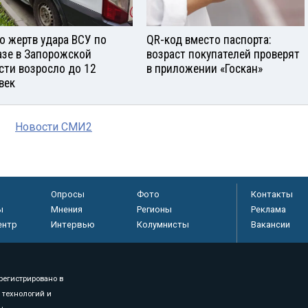
о жертв удара ВСУ по
QR-код вместо паспорта:
азе в Запорожской
возраст покупателей проверят
сти возросло до 12
в приложении «Госкан»
век
Новости СМИ2
Опросы
Фото
Контакты
ы
Мнения
Регионы
Реклама
ентр
Интервью
Колумнисты
Вакансии
регистрировано в
 технологий и