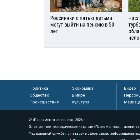
Россиянки с пятью детьми
Числ
могут выйти на пенсию в 50
турб
лет
обла
чело
Политика
Экономика
Видео
Общество
В мире
Персон
Происшествия
Культура
Медиац
© «Парламентская газета», 2026 г.
Электронное периодическое издание «Парламентская газета» за
Федеральной службе по надзору в сфере связи, информационных