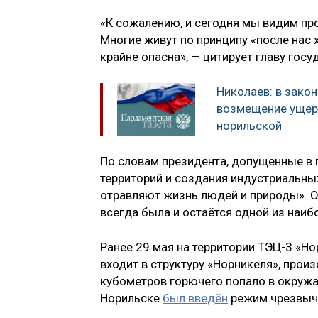
«К сожалению, и сегодня мы видим пр
Многие живут по принципу «после нас х
крайне опасна», — цитирует главу гос
Николаев: в зако
возмещение ущерб
норильской
По словам президента, допущенные в 
территорий и создания индустриальны
отравляют жизнь людей и природы». 
всегда была и остаётся одной из наиб
Ранее 29 мая на территории ТЭЦ-3 «Н
входит в структуру «Норникеля», прои
кубометров горючего попало в окружа
Норильске
был введён
режим чрезвыча