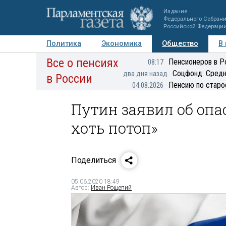
Издание
Федерального Собран
Российской Федераци
Политика
Экономика
Общество
В
Все о пенсиях
Фото
Авторы
Персоны
Мнения
Регионы
Пенсионеров в Р
08:17
Соцфонд: Средн
два дня назад
в России
Пенсию по старо
04.08.2026
Путин заявил об опа
хоть потоп»
Поделиться
05.06.2020 18:49
Автор:
Иван Рощепий