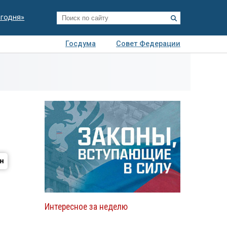
егодня»
Госдума
Совет Федерации
я
Авто
Недвижимость
Технологии
иза
Интересное за неделю