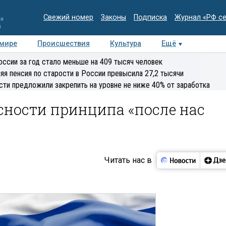
Свежий номер
Законы
Подписка
Журнал «РФ с
ия
и
 мире
Происшествия
Культура
Ещё
Медиацентр
Интервью
Колумнисты
Делова
оссии за год стало меньше на 409 тысяч человек
эксперт
яя пенсия по старости в России превысила 27,2 тысячи
сти предложили закрепить на уровне не ниже 40% от заработка
сности принципа «после нас
Читать нас в