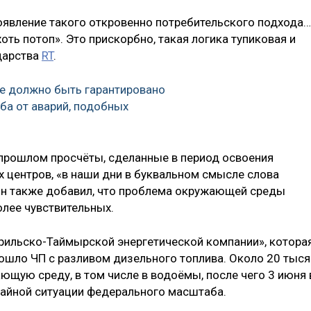
оявление такого откровенно потребительского подхода…
оть потоп». Это прискорбно, такая логика тупиковая и
ударства
RT
.
не должно быть гарантировано
а от аварий, подобных
прошлом просчёты, сделанные в период освоения
х центров, «в наши дни в буквальном смысле слова
Он также добавил, что проблема окружающей среды
олее чувствительных.
орильско-Таймырской энергетической компании», котора
зошло ЧП с разливом дизельного топлива. Около 20 тыся
ющую среду, в том числе в водоёмы, после чего 3 июня 
йной ситуации федерального масштаба.