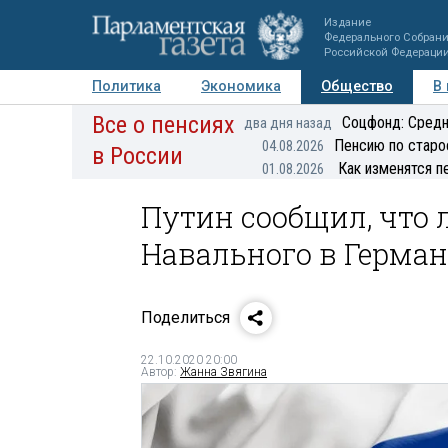
Издание
Федерального Собран
Российской Федераци
Политика
Экономика
Общество
В
Все о пенсиях
Фото
Авторы
Персоны
Мнения
Регионы
Соцфонд: Средн
два дня назад
Пенсию по старо
04.08.2026
в России
Как изменятся п
01.08.2026
Путин сообщил, что 
Навального в Герма
Поделиться
22.10.2020 20:00
Автор:
Жанна Звягина