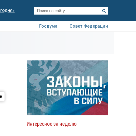
егодня»
Госдума
Совет Федерации
я
Авто
Недвижимость
Технологии
иза
Интересное за неделю