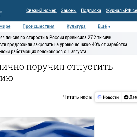
Свежий номер
Законы
Подписка
Журнал «РФ с
ия
и
 мире
Происшествия
Культура
Ещё
Медиацентр
Интервью
Колумнисты
Делова
яя пенсия по старости в России превысила 27,2 тысячи
эксперт
сти предложили закрепить на уровне не ниже 40% от заработка
енсии работающих пенсионеров с 1 августа
лично поручил отпустить
нию
Читать нас в