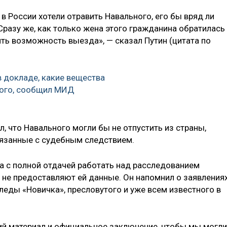
в России хотели отравить Навального, его бы вряд ли
«Сразу же, как только жена этого гражданина обратилась
рить возможность выезда», — сказал Путин (цитата по
в докладе, какие вещества
ного, сообщил МИД
л, что Навального могли бы не отпустить из страны,
связанные с судебным следствием.
ва с полной отдачей работать над расследованием
 не предоставляют ей данные. Он напомнил о заявлениях
леды «Новичка», пресловутого и уже всем известного в
ий материал и официальное заключение, чтобы мы могли