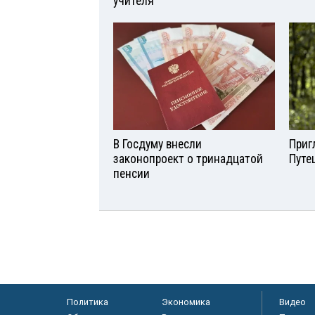
учителя
В Госдуму внесли
Приг
законопроект о тринадцатой
Путе
пенсии
Политика
Экономика
Видео