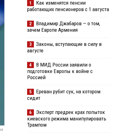
Как изменятся пенсии
1
работающих пенсионеров с 1 августа
Владимир Джабаров — о том,
2
зачем Европе Армения
Законы, вступающие в силу в
3
августе
В МИД России заявили о
4
подготовке Европы к войне с
Россией
Ереван рубит сук, на котором
5
сидит
Эксперт предрек крах попыток
6
киевского режима манипулировать
Трампом
ля