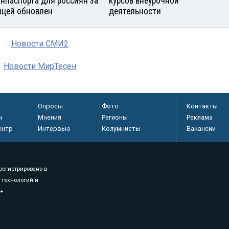
анпаспорта для россиян за
курсов внеурочной
ицей обновлен
деятельности
Новости СМИ2
Новости МирТесен
Опросы
Фото
Контакты
ы
Мнения
Регионы
Реклама
ентр
Интервью
Колумнисты
Вакансии
регистрировано в
 технологий и
8+
.