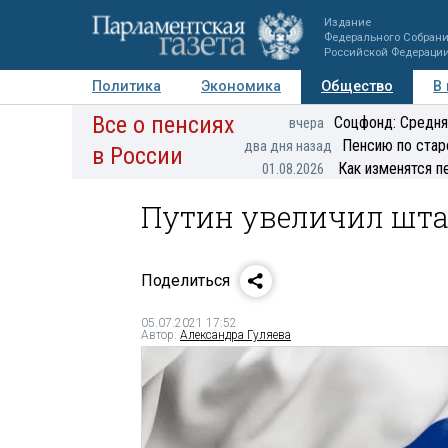
Издание
Федерального Собран
Российской Федераци
Политика
Экономика
Общество
В
Все о пенсиях
Фото
Авторы
Персоны
Мнения
Регионы
Соцфонд: Средня
вчера
Пенсию по стар
два дня назад
в России
Как изменятся п
01.08.2026
Путин увеличил шта
Поделиться
05.07.2021 17:52
Автор:
Александра Гуляева