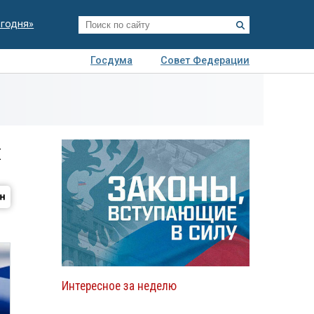
егодня»
Госдума
Совет Федерации
я
Авто
Недвижимость
Технологии
иза
и
Интересное за неделю