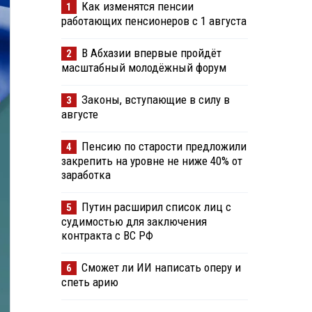
Как изменятся пенсии
1
работающих пенсионеров с 1 августа
В Абхазии впервые пройдёт
2
масштабный молодёжный форум
Законы, вступающие в силу в
3
августе
Пенсию по старости предложили
4
закрепить на уровне не ниже 40% от
заработка
Путин расширил список лиц с
5
судимостью для заключения
контракта с ВС РФ
Сможет ли ИИ написать оперу и
6
спеть арию