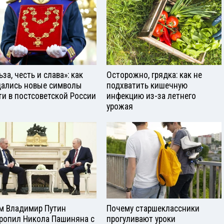
за, честь и слава»: как
Осторожно, грядка: как не
ались новые символы
подхватить кишечную
ти в постсоветской России
инфекцию из-за летнего
урожая
м Владимир Путин
Почему старшеклассники
ропил Никола Пашиняна с
прогуливают уроки