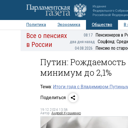
Издание
Федерального Собран
Российской Федераци
Политика
Экономика
Общество
В
Все о пенсиях
Фото
Авторы
Персоны
Мнения
Регионы
Пенсионеров в Р
08:17
Соцфонд: Средн
два дня назад
в России
Пенсию по старо
04.08.2026
Путин: Рождаемость
минимум до 2,1%
Тема:
Итоги года с Владимиром Путины
Поделиться
19.12.2024 13:58
Автор:
Андрей Кузьменко