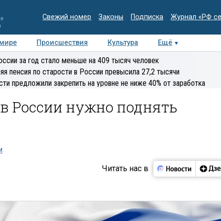
Свежий номер
Законы
Подписка
Журнал «РФ с
ия
и
 мире
Происшествия
Культура
Ещё
Медиацентр
Интервью
Колумнисты
Делова
оссии за год стало меньше на 409 тысяч человек
эксперт
яя пенсия по старости в России превысила 27,2 тысячи
сти предложили закрепить на уровне не ниже 40% от заработка
 в России нужно поднять
м
Читать нас в