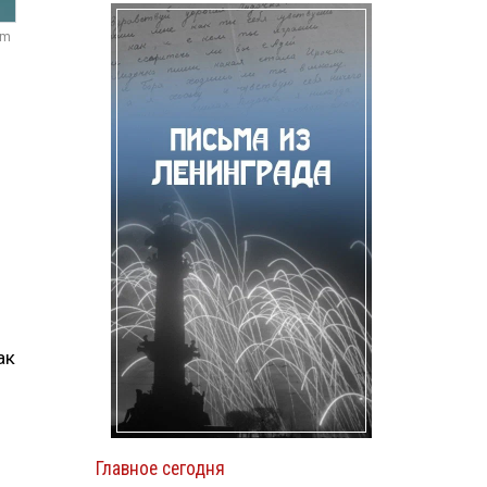
om
ак
Главное сегодня