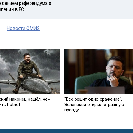
едением референдума о
плении в ЕС
Новости СМИ2
ский наконец нашёл, чем
"Все решит одно сражение".
ть Patriot
Зеленский открыл страшную
правду