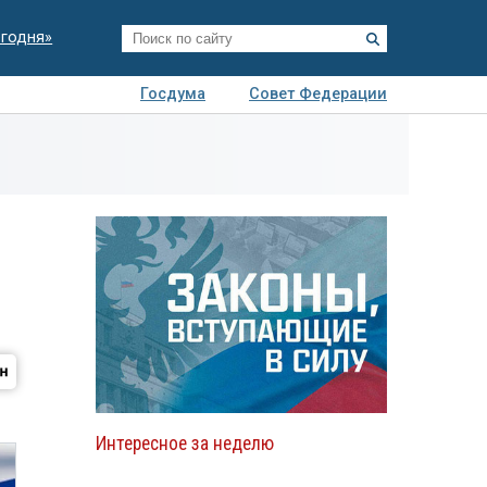
егодня»
Госдума
Совет Федерации
я
Авто
Недвижимость
Технологии
иза
Интересное за неделю