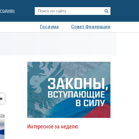
егодня»
Госдума
Совет Федерации
я
Авто
Недвижимость
Технологии
иза
сти
Интересное за неделю