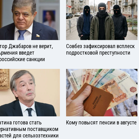
тор Джабаров не верит,
Совбез зафиксировал всплеск
Армения введет
подростковой преступности
российские санкции
нтина готова стать
Кому повысят пенсии в августе
ернативным поставщиком
астей для сельхозтехники