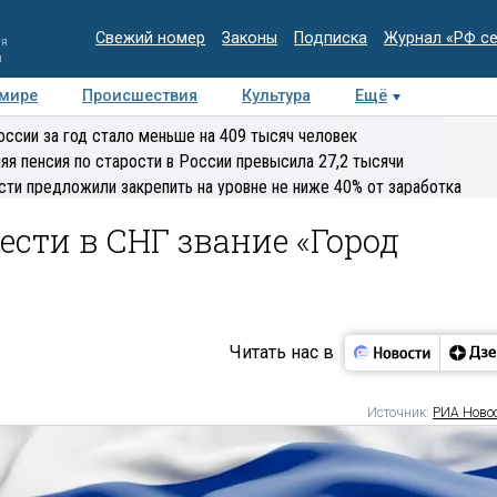
Свежий номер
Законы
Подписка
Журнал «РФ с
ия
и
 мире
Происшествия
Культура
Ещё
Медиацентр
Интервью
Колумнисты
Делова
оссии за год стало меньше на 409 тысяч человек
эксперт
яя пенсия по старости в России превысила 27,2 тысячи
сти предложили закрепить на уровне не ниже 40% от заработка
сти в СНГ звание «Город
Читать нас в
Источник:
РИА Ново