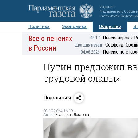
Издание
Федерального Собран
Российской Федераци
Политика
Экономика
Общество
В
Все о пенсиях
Фото
Авторы
Персоны
Мнения
Регионы
Пенсионеров в Р
08:17
Соцфонд: Средн
два дня назад
в России
Пенсию по старо
04.08.2026
Путин предложил вве
трудовой славы»
Поделиться
08.10.2024 16:19
Автор:
Екатерина Логачева