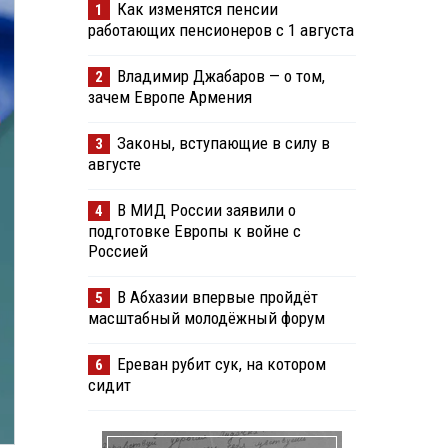
Как изменятся пенсии
1
работающих пенсионеров с 1 августа
Владимир Джабаров — о том,
2
зачем Европе Армения
Законы, вступающие в силу в
3
августе
В МИД России заявили о
4
подготовке Европы к войне с
Россией
В Абхазии впервые пройдёт
5
масштабный молодёжный форум
Ереван рубит сук, на котором
6
сидит