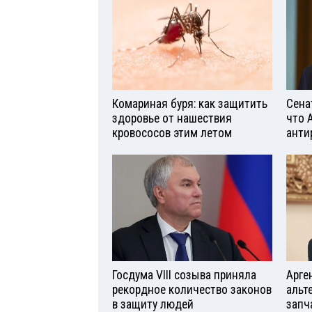
Комариная буря: как защитить
Сена
здоровье от нашествия
что 
кровососов этим летом
анти
Госдума VIII созыва приняла
Арге
рекордное количество законов
альт
в защиту людей
запч