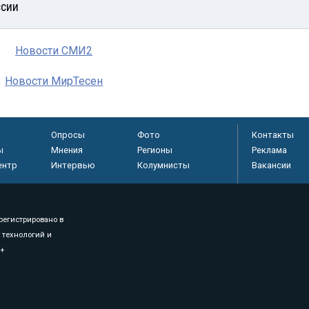
ссии
Новости СМИ2
Новости МирТесен
Опросы
Фото
Контакты
ы
Мнения
Регионы
Реклама
ентр
Интервью
Колумнисты
Вакансии
регистрировано в
 технологий и
8+
.