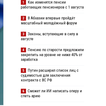
Как изменятся пенсии
1
работающих пенсионеров с 1 августа
В Абхазии впервые пройдёт
2
масштабный молодёжный форум
Законы, вступающие в силу в
3
августе
Пенсию по старости предложили
4
закрепить на уровне не ниже 40% от
заработка
Путин расширил список лиц с
5
судимостью для заключения
контракта с ВС РФ
Сможет ли ИИ написать оперу и
6
спеть арию