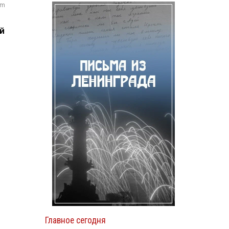
om
й
Главное сегодня