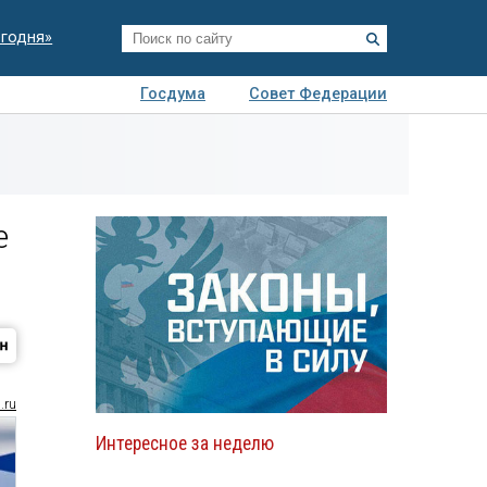
егодня»
Госдума
Совет Федерации
я
Авто
Недвижимость
Технологии
иза
е
.ru
Интересное за неделю