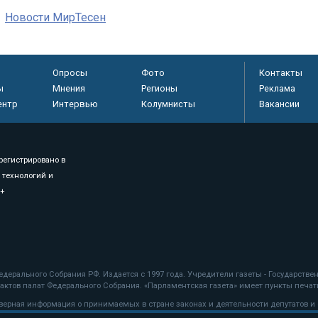
Новости МирТесен
Опросы
Фото
Контакты
ы
Мнения
Регионы
Реклама
ентр
Интервью
Колумнисты
Вакансии
регистрировано в
 технологий и
8+
.
дерального Собрания РФ. Издается с 1997 года. Учредители газеты - Государств
ктов палат Федерального Собрания. «Парламентская газета» имеет пункты печати
оверная информация о принимаемых в стране законах и деятельности депутатов и