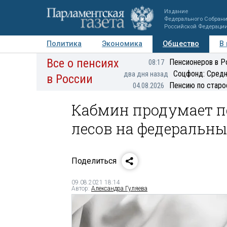
Издание
Федерального Собран
Российской Федераци
Политика
Экономика
Общество
В
Все о пенсиях
Фото
Авторы
Персоны
Мнения
Регионы
Пенсионеров в Р
08:17
Соцфонд: Средн
два дня назад
в России
Пенсию по старо
04.08.2026
Кабмин продумает п
лесов на федеральны
Поделиться
09.08.2021 18:14
Автор:
Александра Гуляева