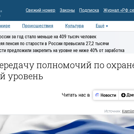
Свежий номер
Законы
Подписка
Журнал «РФ с
ия
и
 мире
Происшествия
Культура
Ещё
Медиацентр
Интервью
Колумнисты
Делова
оссии за год стало меньше на 409 тысяч человек
эксперт
яя пенсия по старости в России превысила 27,2 тысячи
сти предложили закрепить на уровне не ниже 40% от заработка
ередачу полномочий по охран
й уровень
Читать нас в
Источник:
Kremlin