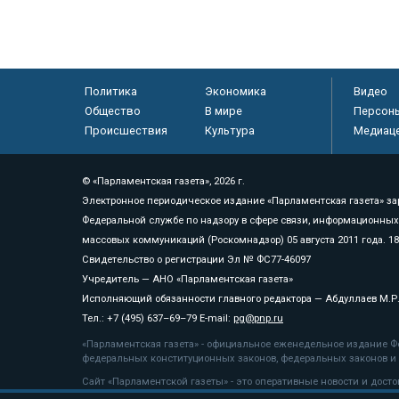
Политика
Экономика
Видео
Общество
В мире
Персон
Происшествия
Культура
Медиац
© «Парламентская газета», 2026 г.
Электронное периодическое издание «Парламентская газета» за
Федеральной службе по надзору в сфере связи, информационных
массовых коммуникаций (Роскомнадзор) 05 августа 2011 года. 1
Свидетельство о регистрации Эл № ФС77-46097
Учредитель — АНО «Парламентская газета»
Исполняющий обязанности главного редактора — Абдуллаев М.Р
Тел.: +7 (495) 637–69–79 E-mail:
pg@pnp.ru
«Парламентская газета» - официальное еженедельное издание Фе
федеральных конституционных законов, федеральных законов и а
Сайт «Парламентской газеты» - это оперативные новости и дост
«Парламентской газеты» активная ссылка на pnp.ru обязательна.