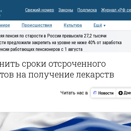
Свежий номер
Законы
Подписка
Журнал «РФ с
ия
и
 мире
Происшествия
Культура
Ещё
Медиацентр
Интервью
Колумнисты
Делова
яя пенсия по старости в России превысила 27,2 тысячи
эксперт
сти предложили закрепить на уровне не ниже 40% от заработка
енсии работающих пенсионеров с 1 августа
нить сроки отсроченного
тов на получение лекарств
Читать нас в