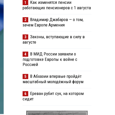
Как изменятся пенсии
1
работающих пенсионеров с 1 августа
Владимир Джабаров — о том,
2
зачем Европе Армения
Законы, вступающие в силу в
3
августе
В МИД России заявили о
4
подготовке Европы к войне с
Россией
В Абхазии впервые пройдёт
5
масштабный молодёжный форум
Ереван рубит сук, на котором
6
сидит