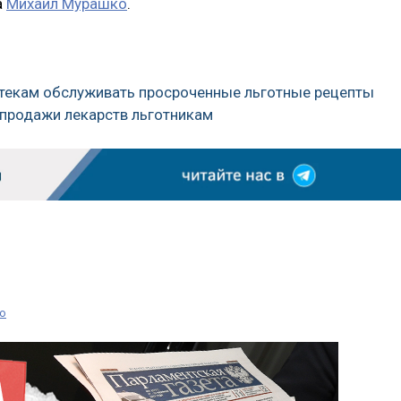
а
Михаил Мурашко
.
птекам обслуживать просроченные льготные рецепты
 продажи лекарств льготникам
о