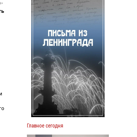
а»
ть
и
го
Главное сегодня