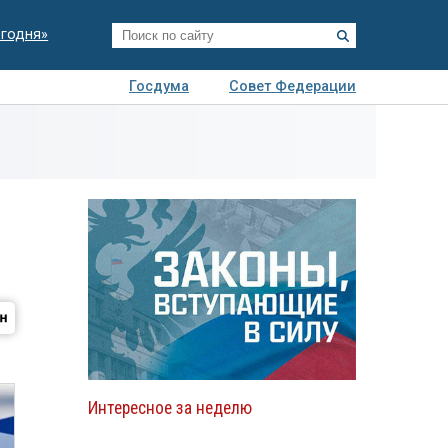
егодня»
Госдума
Совет Федерации
я
Авто
Недвижимость
Технологии
иза
Интересное за неделю