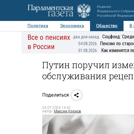
Издание
Федерального Собран
Российской Федераци
Политика
Экономика
Общество
В
Все о пенсиях
Фото
Авторы
Персоны
Мнения
Регионы
Соцфонд: Средн
два дня назад
Пенсию по старо
04.08.2026
в России
Как изменятся п
01.08.2026
Путин поручил изме
обслуживания рецеп
Поделиться
24.07.2024 14:42
Автор:
Максим Крюков