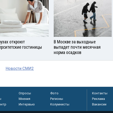
вузах откроют
В Москве за выходные
ерситетские гостиницы
выпадет почти месячная
норма осадков
Новости СМИ2
Опросы
Фото
Контакты
ы
Мнения
Регионы
Реклама
ентр
Интервью
Колумнисты
Вакансии