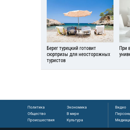
Берег турецкий готовит
При 
сюрпризы для неосторожных
унив
туристов
Политика
Экономика
Видео
Общество
В мире
Персон
Происшествия
Культура
Медиац