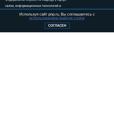
связи, информационных технологий и
массовых коммуникаций (Роскомнадзор) 05
Используя сайт pnp.ru, Вы соглашаетесь с
использованием файлов cookie
августа 2011 года. 18+
Свидетельство о регистрации Эл № ФС77-
СОГЛАСЕН
46097
Учредитель — АНО «Парламентская газета»
Исполняющий обязанности главного
редактора — Абдуллаев М.Р.
Тел.: +7 (495) 637–69–79 E-mail:
pg@pnp.ru
«Парламентская газета» - официальное еженедельное издание
Федерального Собрания РФ. Издается с 1997 года. Учредители
газеты - Государственная Дума и Совет Федерации РФ. Официальный
публикатор федеральных конституционных законов, федеральных
законов и актов палат Федерального Собрания. «Парламентская
газета» имеет пункты печати и представительства в десяти субъектах
федерации.
Сайт «Парламентской газеты» - это оперативные новости и
достоверная информация о принимаемых в стране законах и
деятельности депутатов и сенаторов. При использовании материалов
сайта «Парламентской газеты» активная ссылка на pnp.ru