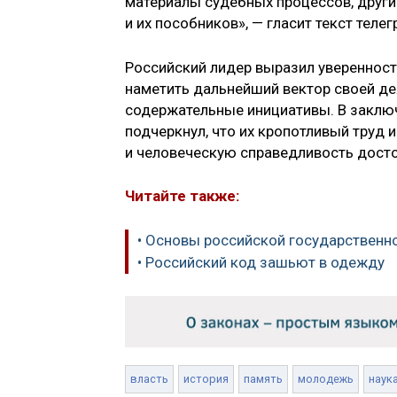
материалы судебных процессов, други
и их пособников», — гласит текст тел
Российский лидер выразил уверенность
наметить дальнейший вектор своей де
содержательные инициативы. В заключ
подчеркнул, что их кропотливый труд 
и человеческую справедливость досто
Читайте также:
• Основы российской государственно
• Российский код зашьют в одежду
власть
история
память
молодежь
наук