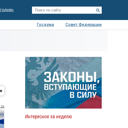
егодня»
Госдума
Совет Федерации
я
Авто
Недвижимость
Технологии
иза
.ru
Интересное за неделю