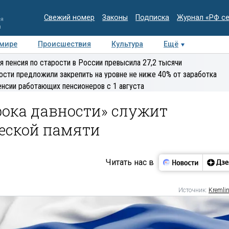
Свежий номер
Законы
Подписка
Журнал «РФ с
ия
и
 мире
Происшествия
Культура
Ещё
Медиацентр
Интервью
Колумнисты
Делова
я пенсия по старости в России превысила 27,2 тысячи
эксперт
ости предложили закрепить на уровне не ниже 40% от заработка
енсии работающих пенсионеров с 1 августа
срока давности» служит
еской памяти
Читать нас в
Источник:
Kremlin