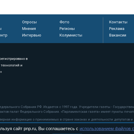
Опросы
Фото
Контакты
ы
Мнения
Регионы
Реклама
ентр
Интервью
Колумнисты
Вакансии
регистрировано в
 технологий и
8+
.
дерального Собрания РФ. Издается с 1997 года. Учредители газеты - Государств
ктов палат Федерального Собрания. «Парламентская газета» имеет пункты печати
оверная информация о принимаемых в стране законах и деятельности депутатов и
льзуя сайт pnp.ru, Вы соглашаетесь с
использованием файлов c
ехнологии