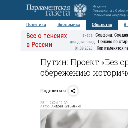
Издание
Федерального Собран
Российской Федераци
Политика
Экономика
Общество
В
Все о пенсиях
Фото
Авторы
Персоны
Мнения
Регионы
Соцфонд: Средня
вчера
Пенсию по стар
два дня назад
в России
Как изменятся п
01.08.2026
Путин: Проект «Без 
сбережению историч
Поделиться
25.11.2024 12:39
Автор:
Андрей Кузьменко