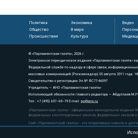
Политика
Экономика
Видео
Общество
В мире
Персон
Происшествия
Культура
Медиац
© «Парламентская газета», 2026 г.
Электронное периодическое издание «Парламентская газета» за
Федеральной службе по надзору в сфере связи, информационных
массовых коммуникаций (Роскомнадзор) 05 августа 2011 года. 1
Свидетельство о регистрации Эл № ФС77-46097
Учредитель — АНО «Парламентская газета»
Исполняющий обязанности главного редактора — Абдуллаев М.Р
Тел.: +7 (495) 637–69–79 E-mail:
pg@pnp.ru
«Парламентская газета» - официальное еженедельное издание Фе
федеральных конституционных законов, федеральных законов и а
Сайт «Парламентской газеты» - это оперативные новости и дост
«Парламентской газеты» активная ссылка на pnp.ru обязательна.
Испо
На информационном ресурсе применяются
рекомендательные т