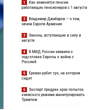
Как изменятся пенсии
1
работающих пенсионеров с 1 августа
Владимир Джабаров — о том,
2
зачем Европе Армения
Законы, вступающие в силу в
3
августе
В МИД России заявили о
4
подготовке Европы к войне с
Россией
Ереван рубит сук, на котором
5
сидит
Эксперт предрек крах попыток
6
киевского режима манипулировать
Трампом