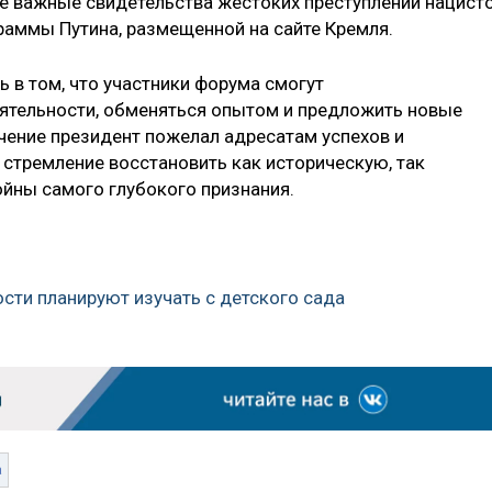
е важные свидетельства жестоких преступлений нацист
еграммы Путина, размещенной на сайте Кремля.
 в том, что участники форума смогут
ятельности, обменяться опытом и предложить новые
ение президент пожелал адресатам успехов и
и стремление восстановить как историческую, так
йны самого глубокого признания.
сти планируют изучать с детского сада
а