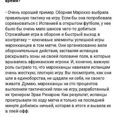
время?
- Очень хороший пример. Сборная Марокко выбрала
правильную тактику на игру. Если бы она попробовала
соревноваться с Испанией в открытом футболе, у нее
было бы очень мало шансов чего-то добиться.
Строжайшая игра в обороне и быстрый выход в
контратаку — ключевые элементы успешной игры
марокканцев в том матче. Они организованно вели
оборонительные действия, заставляя испанцев
раскрывать зоны на своей половине поля, в которые
врывались африканские игроки. И, конечно, важную
роль сыграло то, что марокканцы навязали испанцам
очень жесткую, плотную игру. Вы посмотрите, как они
шли в единоборства, не щадили ни себя, ни своего
живота. Думаю, марокканцы на сто процентов
выполнили тактический план на игру, разработанный
их тренером Эрве Ренаром. Как результат, испанцы
проигрывали по ходу матча и только на последней
минуте добились ничьей, которая в итоге и вывела их
в плей-офф.